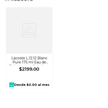
8
.
audifonos
9
.
stars
10
.
refrigerador
Lacoste L.12.12 Blanc
Pure 175 ml Eau de
Toilette para Caballero
$
2199
.
00
773
Desde
$0.00
al mes