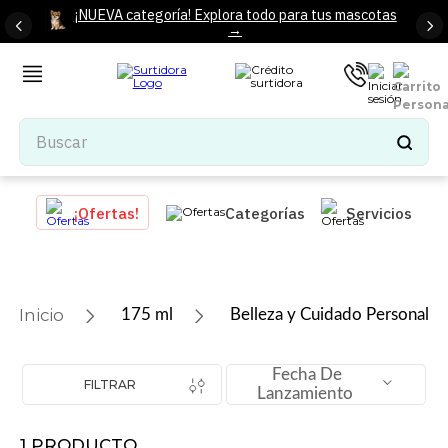
¡NUEVA categoría! Explora todo para tus mascotas
→
Buscar
TÉRMINOS MÁS BUSCADOS
¡Ofertas!
Categorías
Servicios
1
.
tenis mujer
2
.
tenis hombre
3
.
mochilas
175 ml
Belleza y Cuidado Personal
4
.
iphone
5
.
tenis
Fecha De
FILTRAR
Lanzamiento
6
.
colchones
7
.
bocinas
1
PRODUCTO