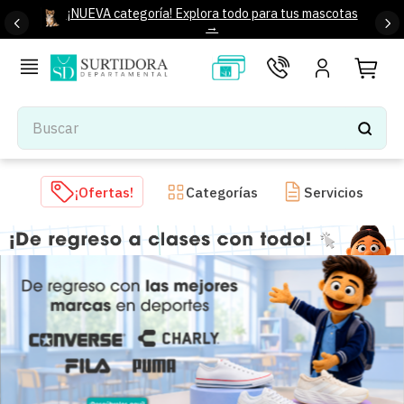
¡NUEVA categoría! Explora todo para tus mascotas
→
Buscar
TÉRMINOS MÁS BUSCADOS
¡Ofertas!
Categorías
Servicios
1
.
tenis mujer
2
.
tenis hombre
3
.
mochilas
4
.
iphone
5
.
tenis
6
.
colchones
7
.
bocinas