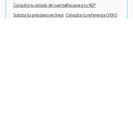
Consulta tu estado de cuenta
Recupera tu NIP
Solicita tu préstamo en línea
Consulta tu referencia OXXO
Compra segura
Descarga nuestra app
Al navegar en este sitio aceptas el uso de cookies, las cuales nos ayudan a
mejorar tu experiencia de navegación.
D.R. © TIENDAS CON MODA, S.A. DE C.V. GUADALAJARA, JAL., MX 2023