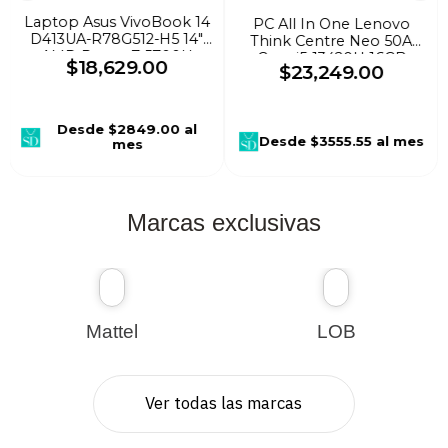
Laptop Asus VivoBook 14
PC All In One Lenovo
D413UA-R78G512-H5 14"
Think Centre Neo 50A
AMD Ryzen 7 5700U
Core i5-13420H 16GB
$
18
,
629
.
00
$
23
,
249
.
00
512GB SSD 8GB W11H
DDR4 512GB SSD Gris
Negro
Desde
$2849.00
al
Desde
$3555.55
al mes
mes
Marcas exclusivas
Mattel
LOB
Ver todas las marcas