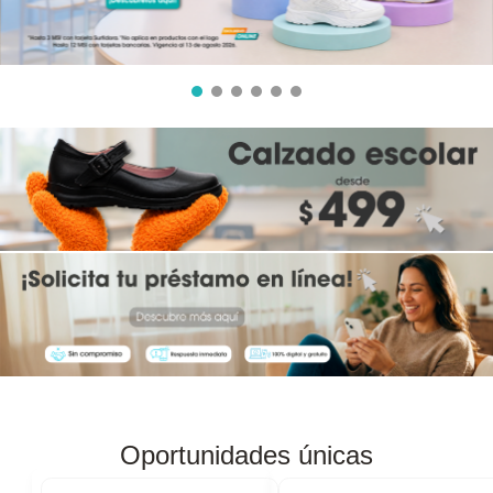
8
.
audifonos
9
.
mochila
10
.
lavadoras
Oportunidades únicas