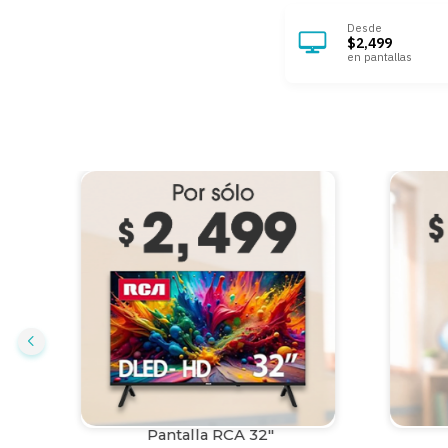
Desde
$2,499
en pantallas
Pantalla RCA 32"