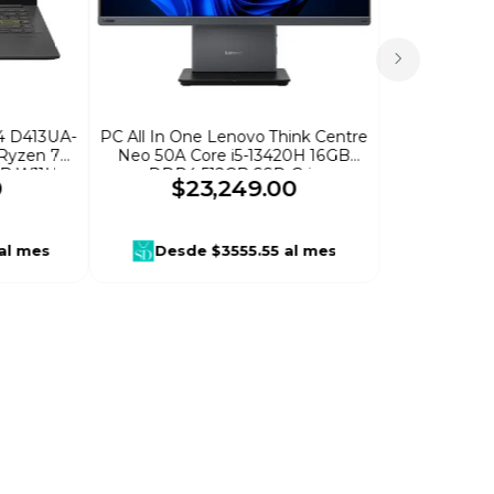
4 D413UA-
PC All In One Lenovo Think Centre
Ryzen 7
Neo 50A Core i5-13420H 16GB
GB W11H
DDR4 512GB SSD Gris
0
$
23
,
249
.
00
al mes
Desde
$3555.55
al mes