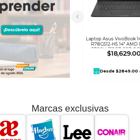
Laptop Asus VivoBook 1
R78G512-H5 14" AMD 
5700U 512GB SSD 8
$
18
,
629
.
0
Negro
Desde
$2849.00
Marcas exclusivas