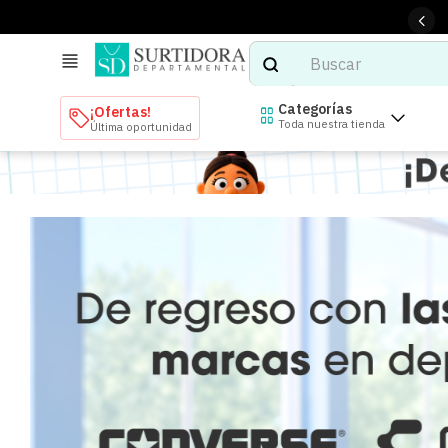
Buscar
TÉRMINOS MÁS BUSCADOS
Categorías
¡Ofertas!
Toda nuestra tienda
Última oportunidad
1
.
tenis mujer
2
.
tenis hombre
3
.
mochilas
4
.
iphone
5
.
tenis
6
.
colchones
7
.
bocinas
8
.
audifonos
9
.
stars