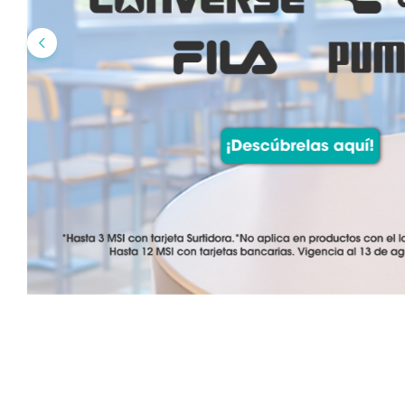
10
.
mochila