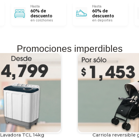
Hasta
Hasta
60% de
60% de
descuento
descuento
en colchones
en deportes
Promociones imperdibles
Lavadora TCL 14kg
Carriola reversible 