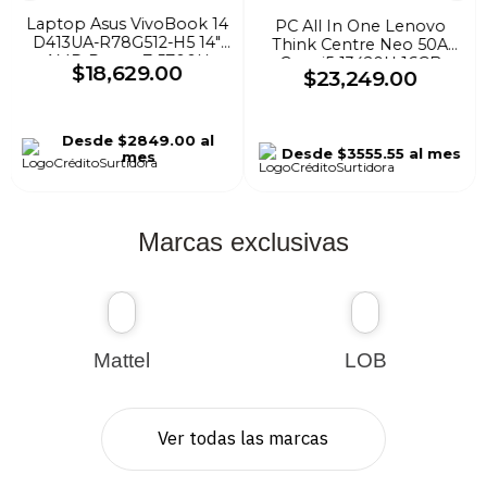
Laptop Asus VivoBook 14
PC All In One Lenovo
D413UA-R78G512-H5 14"
Think Centre Neo 50A
AMD Ryzen 7 5700U
Core i5-13420H 16GB
$
18
,
629
.
00
$
23
,
249
.
00
512GB SSD 8GB W11H
DDR4 512GB SSD Gris
Negro
Desde
$2849.00
al
Desde
$3555.55
al mes
mes
Marcas exclusivas
Mattel
LOB
Ver todas las marcas