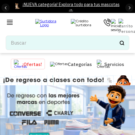
¡NUEVA categoría! Explora todo para tus mascotas
→
Buscar
TÉRMINOS MÁS BUSCADOS
¡Ofertas!
Categorías
Servicios
1
.
tenis mujer
2
.
tenis hombre
3
.
mochilas
4
.
iphone
5
.
tenis
6
.
colchones
7
.
bocinas