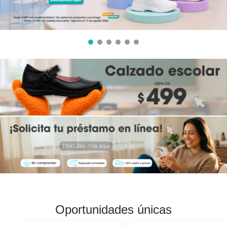
8
.
audifonos
9
.
stars
10
.
refrigerador
Oportunidades únicas