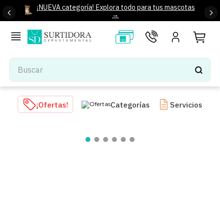
¡NUEVA categoría! Explora todo para tus mascotas
→
Buscar
TÉRMINOS MÁS BUSCADOS
¡Ofertas!
Categorías
Servicios
1
.
tenis mujer
2
.
tenis hombre
3
.
mochilas
4
.
iphone
5
.
tenis
6
.
colchones
7
.
bocinas