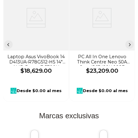
Laptop Asus VivoBook 14
PC All In One Lenovo
D413UA-R78G512-H5 14"
Think Centre Neo 50A
AMD Ryzen 7 5700U
Core i5-13420H 16GB
$
18
,
629
.
00
$
23
,
209
.
00
512GB SSD 8GB W11H
DDR4 512GB SSD Gris
Negro
Desde
$0.00
al mes
Desde
$0.00
al mes
Marcas exclusivas