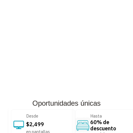
8
.
stars
9
.
refrigerador
10
.
audifonos
Oportunidades únicas
Desde
Hasta
60% de
$2,499
descuento
en pantallas