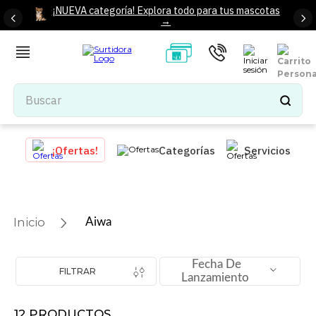
¡NUEVA categoría! Explora todo para tus mascotas
→
Buscar
TÉRMINOS MÁS BUSCADOS
¡Ofertas!
Categorías
Servicios
1
.
tenis mujer
2
.
tenis hombre
3
.
mochilas
Aiwa
4
.
iphone
5
.
tenis
Fecha De
FILTRAR
Lanzamiento
6
.
colchones
7
.
bocinas
12
PRODUCTOS