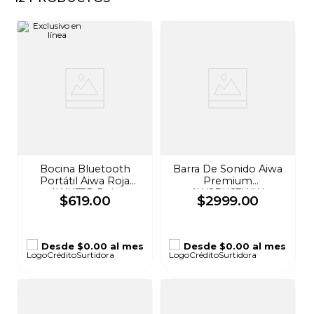
8
.
audifonos
9
.
mochila
10
.
lavadoras
Bocina Bluetooth
Barra De Sonido Aiwa
Portátil Aiwa Roja
Premium
AWKF3R Rojo
AWSBH23WW
$
619
.
00
$
2999
.
00
Desde
$0.00
al mes
Desde
$0.00
al mes