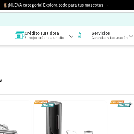
¡NUEVA categoría! Explora todo para tus mascotas →
Crédito surtidora
Servicios
El mejor crédito a un clic
Garantías y facturación
S