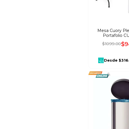
Asmak
(
2
)
Queen
(
4
)
Mesa Cuory Ple
Portafolio 
$
9
$
1099
.
00
Desde
$316