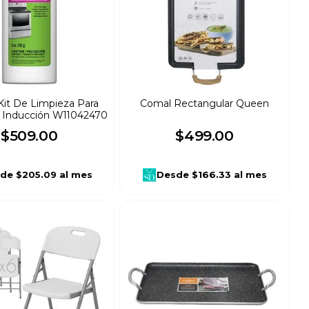
Kit De Limpieza Para
Comal Rectangular Queen
De Inducción W11042470
$
509
.
00
$
499
.
00
de
$205.09
al mes
Desde
$166.33
al mes