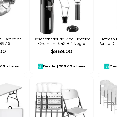
ual Lamex de
Descorchador de Vino Electrico
Affresh 
6897-6
Chefman RJ42-BP Negro
Parrilla 
00
$
869
.
00
.00
al mes
Desde
$289.67
al mes
Des