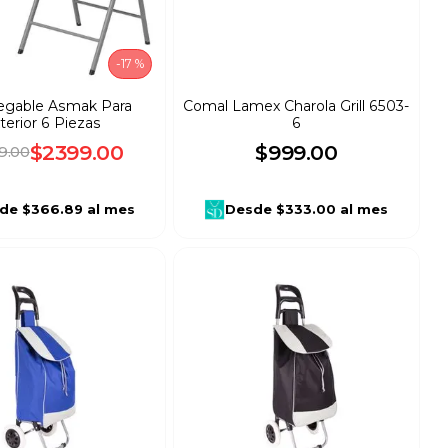
-
17 %
Plegable Asmak Para
Comal Lamex Charola Grill 6503-
terior 6 Piezas
6
$
2399
.
00
$
999
.
00
9
.
00
de
$366.89
al mes
Desde
$333.00
al mes