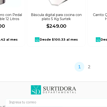
ero con Pedal
Báscula digital para cocina con
Carrito
le 12 Litros
plato 5 Kg Surtek
H
00
$
249
.
00
.42
al mes
Desde
$100.33
al mes
De
1
2
 ti!