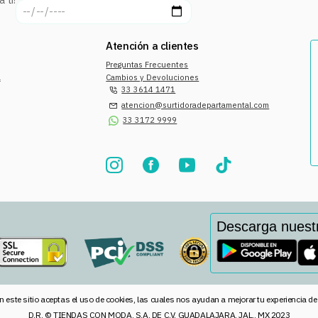
Atención a clientes
Preguntas Frecuentes
a
Cambios y Devoluciones
33 3614 1471
atencion@surtidoradepartamental.com
33 3172 9999
Descarga nuest
n este sitio aceptas el uso de cookies, las cuales nos ayudan a mejorar tu experiencia d
D.R. © TIENDAS CON MODA, S.A. DE C.V. GUADALAJARA, JAL., MX 2023