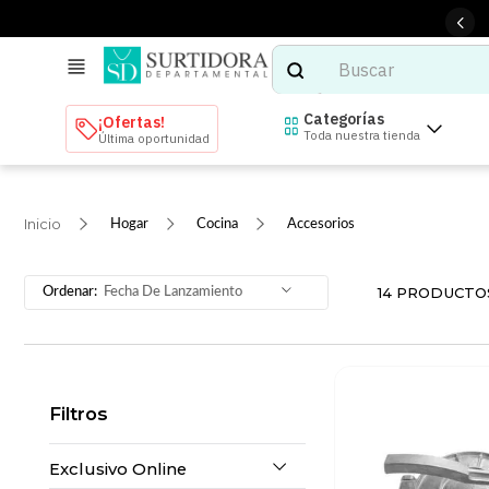
Buscar
TÉRMINOS MÁS BUSCADOS
Categorías
¡Ofertas!
Toda nuestra tienda
Última oportunidad
1
.
tenis mujer
2
.
tenis hombre
Hogar
Cocina
Accesorios
3
.
mochilas
4
.
iphone
14
PRODUCTO
Fecha De Lanzamiento
5
.
tenis
6
.
colchones
7
.
bocinas
Filtros
8
.
audifonos
9
.
stars
Exclusivo Online