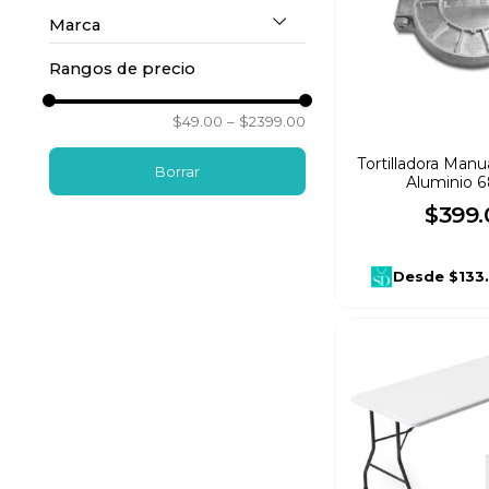
10
.
refrigerador
Marca
Si
(
4
)
Rangos de precio
Tramontina
(
1
)
No
(
10
)
$49.00
–
$2399.00
Surtek
(
1
)
Tortilladora Man
Aluminio 
Cuory
(
1
)
$
399
.
Chefman
(
1
)
Desde
$133
CASTELOG
(
1
)
Affresh
(
1
)
Lamex
(
2
)