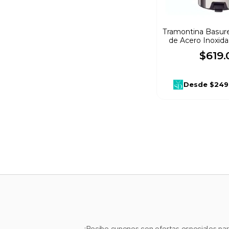
Tramontina Basur
de Acero Inoxidab
$
619
.
Desde
$249
¡Recibe cupones con ofertas especiales para