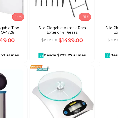
-
14 %
-
25 %
gable Tipo
Silla Plegable Asmak Para
Silla 
CUO-4726
Exterior 4 Piezas
Ex
49
.
00
$
1499
.
00
$
1999
.
00
$
289
.33
al mes
Desde
$229.25
al mes
Des