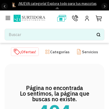
¡NUEVA categoría! Explora todo para tus mascotas
→
Buscar
TÉRMINOS MÁS BUSCADOS
¡Ofertas!
Categorías
Servicios
1
.
tenis mujer
2
.
tenis hombre
3
.
mochilas
4
.
iphone
Página no encontrada
5
.
tenis
Lo sentimos, la página que
6
.
colchones
buscas no existe.
7
.
bocinas