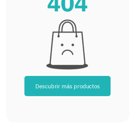
8
.
audifonos
9
.
mochila
10
.
lavadoras
Descubrir más productos