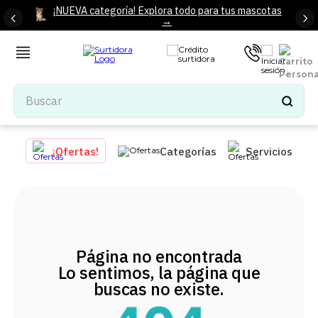
¡NUEVA categoría! Explora todo para tus mascotas
→
Buscar
TÉRMINOS MÁS BUSCADOS
¡Ofertas!
Categorías
Servicios
1
.
tenis mujer
2
.
tenis hombre
3
.
mochilas
4
.
iphone
Página no encontrada
5
.
tenis
Lo sentimos, la página que
6
.
colchones
buscas no existe.
7
.
bocinas