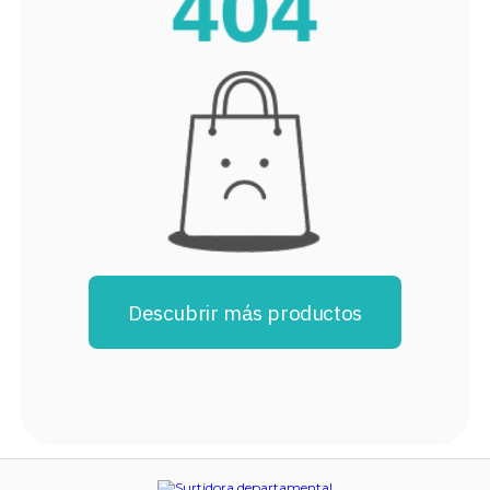
8
.
audifonos
9
.
stars
10
.
refrigerador
Descubrir más productos