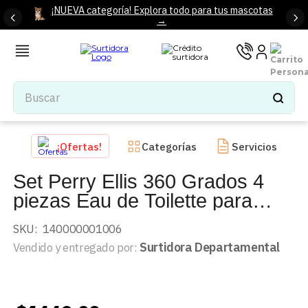
¡NUEVA categoría! Explora todo para tus mascotas
→
Buscar
TÉRMINOS MÁS BUSCADOS
¡Ofertas!
Categorías
Servicios
1
.
tenis mujer
Set Perry Ellis 360 Grados 4
2
.
tenis hombre
piezas Eau de Toilette para
3
.
mochilas
Caballero 2148
4
.
iphone
SKU
:
140000001006
Surtidora Departamental
Vendido y entregado por:
5
.
tenis
6
.
colchones
7
.
bocinas