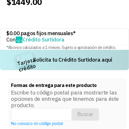
$
1449
.
00
8
.
audifonos
9
.
stars
10
.
refrigerador
$
0.00
pagos fijos mensuales*
Con
Crédito Surtidora
*Abonos calculados a
1
meses. Sujeto a aprobación de crédito.
Solicita tu Crédito Surtidora aquí
Formas de entrega para este producto
Escribe tu código postal para mostrarte las
opciones de entrega que tenemos para éste
producto.
Buscar
No conozco mi código postal