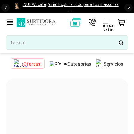
¡NUEVA categoría! Explora todo para tus mascotas
→
Buscar
TÉRMINOS MÁS BUSCADOS
¡Ofertas!
Categorías
Servicios
1
.
tenis mujer
2
.
tenis hombre
3
.
mochilas
4
.
iphone
5
.
tenis
6
.
colchones
7
.
bocinas