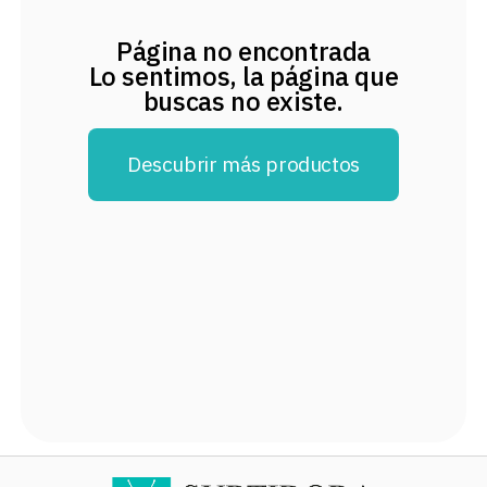
8
.
audifonos
Página no encontrada
9
.
stars
Lo sentimos, la página que
buscas no existe.
10
.
refrigerador
Descubrir más productos