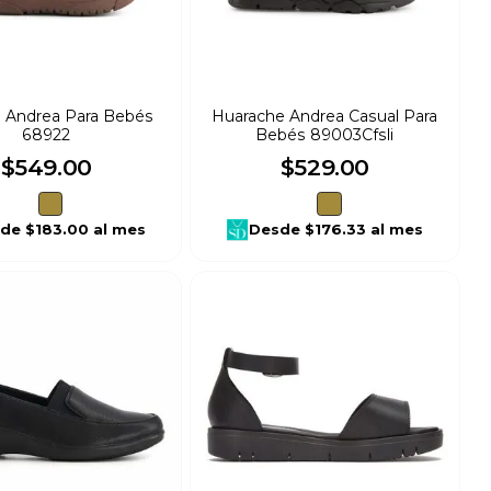
a Andrea Para Bebés
Huarache Andrea Casual Para
68922
Bebés 89003Cfsli
$
549
.
00
$
529
.
00
sde
$183.00
al mes
Desde
$176.33
al mes