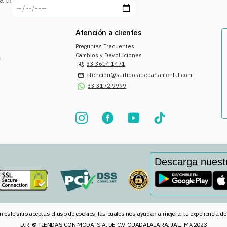
Atención a clientes
Preguntas Frecuentes
a
Cambios y Devoluciones
33 3614 1471
atencion@surtidoradepartamental.com
33 3172 9999
Descarga nuest
n este sitio aceptas el uso de cookies, las cuales nos ayudan a mejorar tu experiencia d
D.R. © TIENDAS CON MODA, S.A. DE C.V. GUADALAJARA, JAL., MX 2023