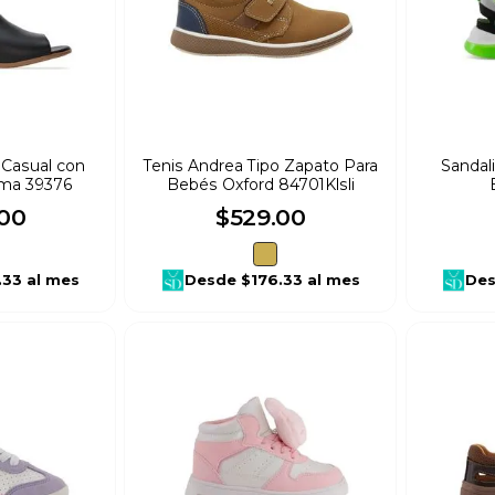
 Casual con
Tenis Andrea Tipo Zapato Para
Sandal
ama 39376
Bebés Oxford 84701Klsli
00
$
529
.
00
.33
al mes
Desde
$176.33
al mes
De