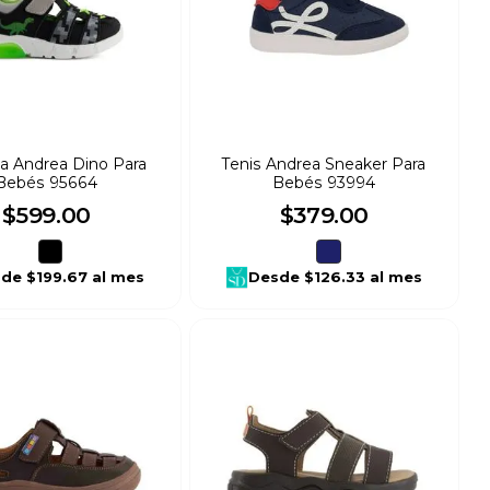
ia Andrea Dino Para
Tenis Andrea Sneaker Para
Bebés 95664
Bebés 93994
$
599
.
00
$
379
.
00
sde
$199.67
al mes
Desde
$126.33
al mes