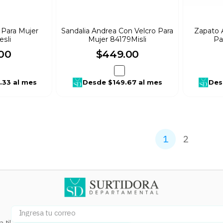
 Para Mujer
Sandalia Andrea Con Velcro Para
Zapato 
sli
Mujer 84179Misli
Pa
00
$
449
.
00
.33
al mes
Desde
$149.67
al mes
Des
1
2
 ti!