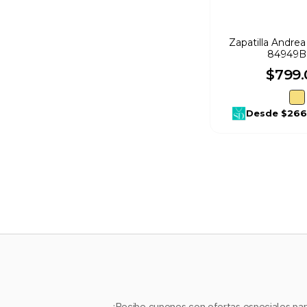
Zapatilla Andrea
84949Be
$
799
.
Desde
$266
¡Recibe cupones con ofertas especiales para