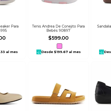
neaker Para
Tenis Andrea De Conejito Para
Sandali
3995
Bebés 90897
00
$
599
.
00
.33
al mes
Desde
$199.67
al mes
De