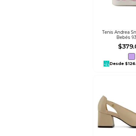
Confort
(
1
)
Cafe Obscuro
(
2
)
16
(
9
)
Lila
(
1
)
17
(
3
)
Tenis Andrea S
Bebés 9
Negro
(
5
)
23
(
6
)
$
379
.
Rosa
(
2
)
24
(
7
)
Desde
$126
25
(
7
)
26
(
1
)