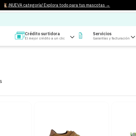
¡NUEVA categoría! Explora todo para tus mascotas →
Crédito surtidora
Servicios
El mejor crédito a un clic
Garantías y facturación
S