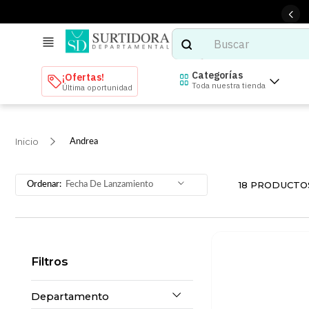
Buscar
TÉRMINOS MÁS BUSCADOS
Categorías
¡Ofertas!
Toda nuestra tienda
Última oportunidad
1
.
tenis mujer
2
.
tenis hombre
Andrea
3
.
mochilas
4
.
iphone
18
PRODUCTO
Fecha De Lanzamiento
5
.
tenis
6
.
colchones
7
.
bocinas
Filtros
8
.
audifonos
9
.
stars
Departamento