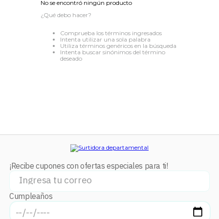
No se encontró ningún producto
8
.
audifonos
¿Qué debo hacer?
9
.
mochila
Comprueba los términos ingresados
Intenta utilizar una sola palabra
10
.
lavadoras
Utiliza términos genéricos en la búsqueda
Intenta buscar sinónimos del término
deseado
¡Recibe cupones con ofertas especiales para ti!
Cumpleaños