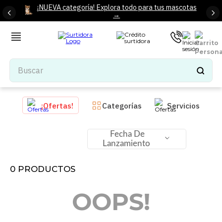
¡NUEVA categoría! Explora todo para tus mascotas
→
Buscar
TÉRMINOS MÁS BUSCADOS
¡Ofertas!
Categorías
Servicios
1
.
tenis mujer
2
.
tenis hombre
Fecha De
Lanzamiento
3
.
mochilas
4
.
iphone
0
PRODUCTOS
5
.
tenis
OOPS!
6
.
colchones
7
.
bocinas