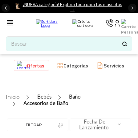
¡NUEVA categoría! Explora todo para tus mascotas
→
Buscar
TÉRMINOS MÁS BUSCADOS
¡Ofertas!
Categorías
Servicios
1
.
tenis mujer
2
.
tenis hombre
3
.
mochilas
Bebés
Baño
4
.
iphone
Accesorios de Baño
5
.
tenis
Fecha De
6
.
colchones
FILTRAR
Lanzamiento
7
.
bocinas