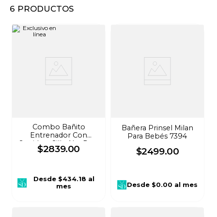
6
PRODUCTOS
8
.
audifonos
9
.
mochila
10
.
lavadoras
Combo Bañito
Bañera Prinsel Milan
Entrenador Con
Para Bebés 7394
Sonido + Silla Alta Para
$
2839
.
00
$
2499
.
00
Bebé 5 En 1 Periquera
Desde
$434.18
al
Desde
$0.00
al mes
mes