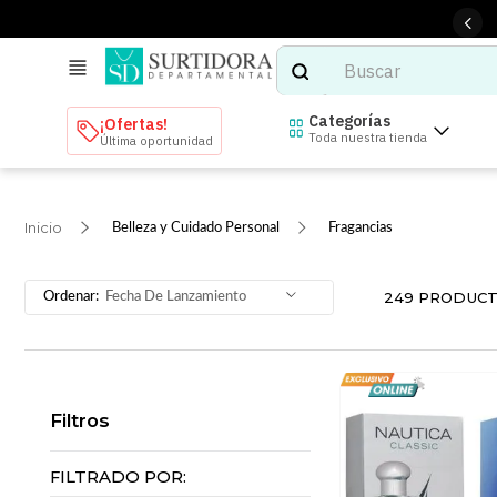
Buscar
TÉRMINOS MÁS BUSCADOS
Categorías
¡Ofertas!
Toda nuestra tienda
Última oportunidad
1
.
tenis mujer
2
.
tenis hombre
Belleza y Cuidado Personal
Fragancias
3
.
mochilas
4
.
iphone
249
PRODUC
Fecha De Lanzamiento
5
.
tenis
6
.
colchones
7
.
bocinas
Filtros
8
.
audifonos
9
.
stars
FILTRADO POR: