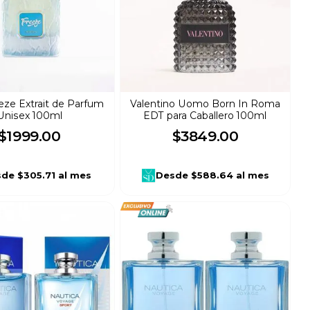
eeze Extrait de Parfum
Valentino Uomo Born In Roma
Unisex 100ml
EDT para Caballero 100ml
$
1999
.
00
$
3849
.
00
sde
$305.71
al mes
Desde
$588.64
al mes