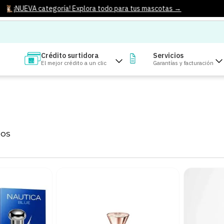
¡NUEVA categoría! Explora todo para tus mascotas →
Crédito surtidora
Servicios
El mejor crédito a un clic
Garantías y facturación
TOS