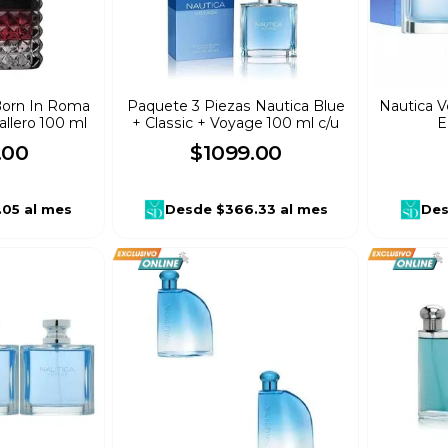
Born In Roma
Paquete 3 Piezas Nautica Blue
Nautica V
llero 100 ml
+ Classic + Voyage 100 ml c/u
E
.
00
$
1099
.
00
.05
al mes
Desde
$366.33
al mes
De