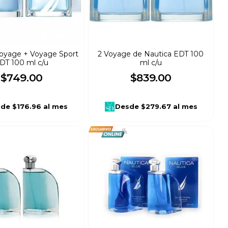
oyage + Voyage Sport
2 Voyage de Nautica EDT 100
DT 100 ml c/u
ml c/u
$
749
.
00
$
839
.
00
sde
$176.96
al mes
Desde
$279.67
al mes