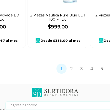
a Voyage EDT
2 Piezas Nautica Pure Blue EDT
2 Piezas
c/u
100 Ml c/u
00
$
999
.
00
.67
al mes
Desde
$333.00
al mes
De
1
2
3
4
5
 ti!