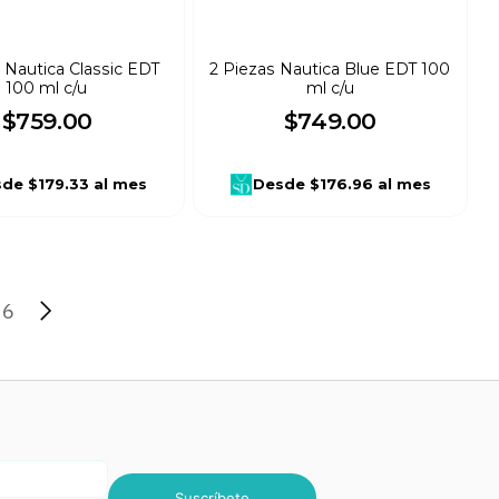
 Nautica Classic EDT
2 Piezas Nautica Blue EDT 100
100 ml c/u
ml c/u
$
759
.
00
$
749
.
00
sde
$179.33
al mes
Desde
$176.96
al mes
6
Suscríbete