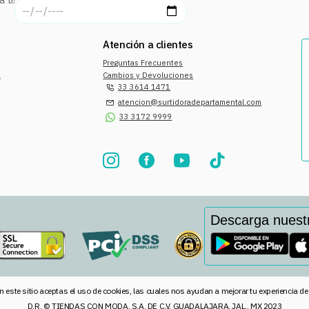
Atención a clientes
Preguntas Frecuentes
a
Cambios y Devoluciones
33 3614 1471
atencion@surtidoradepartamental.com
33 3172 9999
Descarga nuest
n este sitio aceptas el uso de cookies, las cuales nos ayudan a mejorar tu experiencia d
D.R. © TIENDAS CON MODA, S.A. DE C.V. GUADALAJARA, JAL., MX 2023