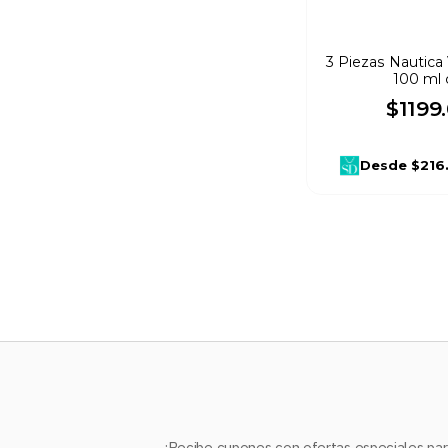
Emper
(
1
)
3 Piezas Nautic
100 ml 
$
1199
.
Desde
$216
¡Recibe cupones con ofertas especiales para