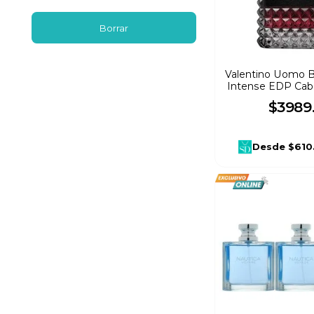
Risala
(
1
)
Eau de Cologne
(
1
)
Amaderado cítrico
(
2
)
Riffs
(
1
)
Valentino Uomo 
Amaderado especiado
(
7
)
Rabanne
(
1
)
Intense EDP Caba
$
3989
Ámbar Amaderada
(
3
)
Maison Alhambra
(
1
)
Desde
$610
Ámbar Vainilla
(
7
)
Katy Perry
(
1
)
Aromática Afrutada
(
1
)
Guy Laroche
(
1
)
Aromatico
(
15
)
Gres
(
1
)
Giorgio Armani
(
1
)