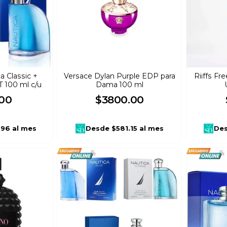
 Classic +
Versace Dylan Purple EDP para
Riiffs Fr
T 100 ml c/u
Dama 100 ml
00
$
3800
.
00
.96
al mes
Desde
$581.15
al mes
De