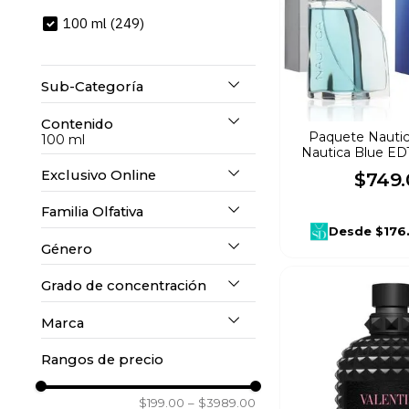
10
.
mochila
100 ml
(
249
)
Sub-Categoría
Contenido
Hombre
(
115
)
Paquete Nautica
100 ml
Nautica Blue ED
Exclusivo Online
$
749
.
100 ml
(
249
)
Mujer
(
98
)
Familia Olfativa
Si
(
77
)
Sets para Mujer
(
8
)
Desde
$176
Género
Acuática
(
3
)
No
(
172
)
Sets Para Hombre
(
6
)
Grado de concentración
Dama
(
102
)
Agrios
(
1
)
Marca
Eau de Parfum
(
130
)
Caballero
(
133
)
Amaderada
(
47
)
Rangos de precio
Salvatore Ferragamo
(
1
)
Eau de Toilette
(
116
)
Unisex
(
14
)
$199.00
–
$3989.00
Amaderada Aromática
(
3
)