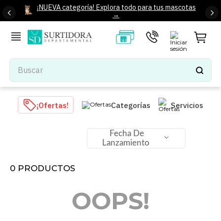
¡NUEVA categoría! Explora todo para tus mascotas
→
Buscar
TÉRMINOS MÁS BUSCADOS
¡Ofertas!
Categorías
Servicios
1
.
tenis mujer
2
.
tenis hombre
Fecha De
Lanzamiento
3
.
mochilas
4
.
iphone
0
PRODUCTOS
5
.
tenis
OOPS!
6
.
colchones
7
.
bocinas