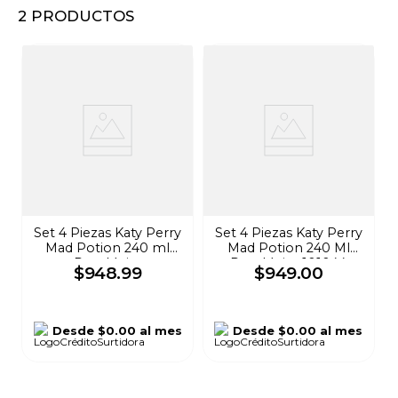
2
PRODUCTOS
8
.
audifonos
9
.
stars
10
.
mochila
Set 4 Piezas Katy Perry
Set 4 Piezas Katy Perry
Mad Potion 240 ml
Mad Potion 240 Ml
Para Mujer
Para Mujer 101044
$
948
.
99
$
949
.
00
Desde
$0.00
al mes
Desde
$0.00
al mes