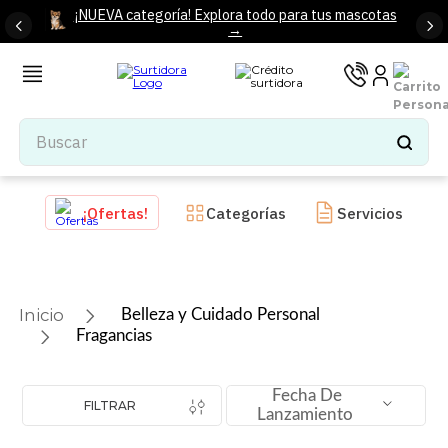
¡NUEVA categoría! Explora todo para tus mascotas
→
Buscar
TÉRMINOS MÁS BUSCADOS
¡Ofertas!
Categorías
Servicios
1
.
tenis mujer
2
.
tenis hombre
3
.
mochilas
Belleza y Cuidado Personal
4
.
iphone
Fragancias
5
.
tenis
Fecha De
6
.
colchones
FILTRAR
Lanzamiento
7
.
bocinas