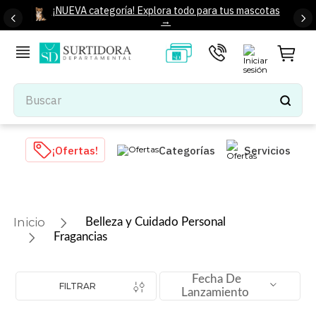
¡NUEVA categoría! Explora todo para tus mascotas
→
Buscar
TÉRMINOS MÁS BUSCADOS
¡Ofertas!
Categorías
Servicios
1
.
tenis mujer
2
.
tenis hombre
3
.
mochilas
Belleza y Cuidado Personal
4
.
iphone
Fragancias
5
.
tenis
Fecha De
6
.
colchones
FILTRAR
Lanzamiento
7
.
bocinas