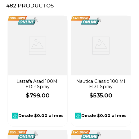
482
PRODUCTOS
8
.
audifonos
9
.
stars
10
.
mochila
Lattafa Asad 100Ml
Nautica Classic 100 Ml
EDP Spray
EDT Spray
$
799
.
00
$
535
.
00
Desde
$0.00
al mes
Desde
$0.00
al mes