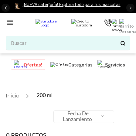
¡NUEVA categoría! Explora todo para tus mascotas
→
Buscar
TÉRMINOS MÁS BUSCADOS
¡Ofertas!
Categorías
Servicios
1
.
tenis mujer
2
.
tenis hombre
3
.
mochilas
200 ml
4
.
iphone
5
.
tenis
Fecha De
Lanzamiento
6
.
colchones
7
.
bocinas
0
PRODUCTOS