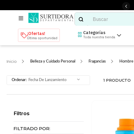
Buscar
TÉRMINOS MÁS BUSCADOS
Categorías
¡Ofertas!
Toda nuestra tienda
Última oportunidad
1
.
tenis mujer
2
.
tenis hombre
Belleza y Cuidado Personal
Fragancias
Hombre
3
.
mochilas
4
.
iphone
1
PRODUCTO
Fecha De Lanzamiento
5
.
tenis
6
.
colchones
7
.
bocinas
Filtros
8
.
audifonos
9
.
stars
FILTRADO POR: