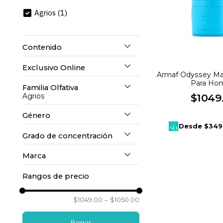
10
.
refrigerador
Agrios
(
1
)
Contenido
Exclusivo Online
100 ml
(
1
)
Armaf Odyssey Ma
Para Ho
Familia Olfativa
No
(
1
)
Agrios
$
1049
Género
Agrios
(
1
)
Desde
$349
Grado de concentración
Caballero
(
1
)
Marca
Eau de Parfum
(
1
)
Rangos de precio
Armaf
(
1
)
$1049.00
–
$1050.00