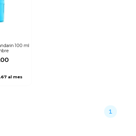
ndarin 100 ml
mbre
.
00
.67
al mes
1