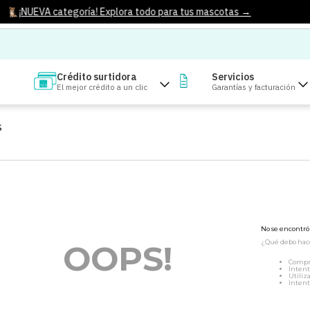
¡NUEVA categoría! Explora todo para tus mascotas →
Crédito surtidora
Servicios
El mejor crédito a un clic
Garantías y facturación
S
No se encontr
¿Qué debo hac
OOPS!
Compr
Intent
Utiliz
Intent