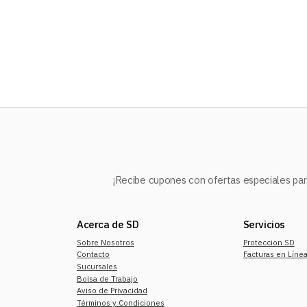
10
.
refrigerador
¡Recibe cupones con ofertas especiales para
Acerca de SD
Servicios
Sobre Nosotros
Proteccion SD
Contacto
Facturas en Líne
Sucursales
Bolsa de Trabajo
Aviso de Privacidad
Términos y Condiciones