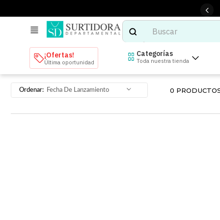
Buscar
TÉRMINOS MÁS BUSCADOS
Categorías
¡Ofertas!
Toda nuestra tienda
Última oportunidad
1
.
tenis mujer
2
.
tenis hombre
0
PRODUCTO
Fecha De Lanzamiento
3
.
mochilas
4
.
iphone
5
.
tenis
6
.
colchones
7
.
bocinas
8
.
audifonos
9
.
stars