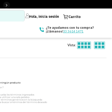
Hola, inicia sesión
Carrito
¿Te ayudamos con tu compra?
33 3614 1471
¡Llámanos!
Vista:
ó ningún producto
er?
ueba los términos ingresados
a utilizar una sola palabra
a términos genéricos en la búsqueda
a buscar sinónimos del término deseado