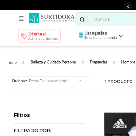
Buscar
TÉRMINOS MÁS BUSCADOS
Categorías
¡Ofertas!
Toda nuestra tienda
Última oportunidad
1
.
tenis mujer
2
.
tenis hombre
Belleza y Cuidado Personal
Fragancias
Hombre
3
.
mochilas
4
.
iphone
1
PRODUCTO
Fecha De Lanzamiento
5
.
tenis
6
.
colchones
7
.
bocinas
Filtros
8
.
audifonos
9
.
stars
FILTRADO POR: