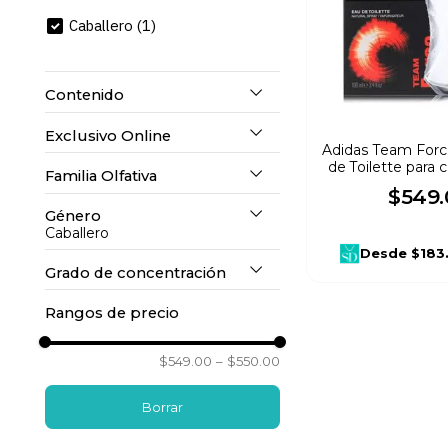
10
.
refrigerador
Caballero
(
1
)
Contenido
Exclusivo Online
100 ml
(
1
)
Adidas Team Forc
de Toilette para 
Familia Olfativa
No
(
1
)
$
549
.
Género
Especiada
(
1
)
Caballero
Desde
$183
Grado de concentración
Caballero
(
1
)
Rangos de precio
Eau de Toilette
(
1
)
$549.00
–
$550.00