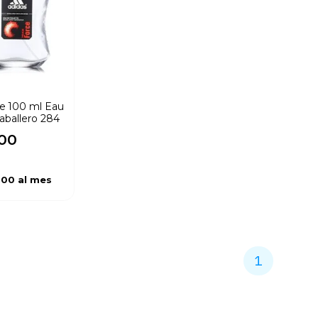
e 100 ml Eau
caballero 284
00
.00
al mes
1