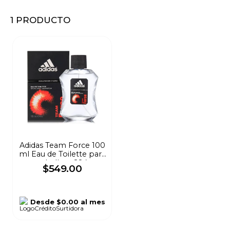
8
.
audifonos
1
PRODUCTO
9
.
stars
10
.
mochila
Adidas Team Force 100
ml Eau de Toilette para
caballero 284
$
549
.
00
Desde
$0.00
al mes