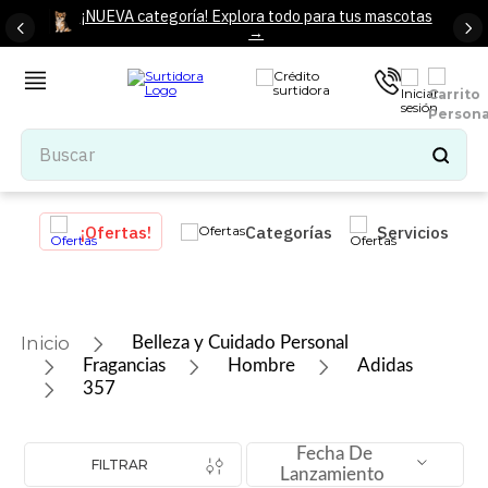
¡NUEVA categoría! Explora todo para tus mascotas
→
Buscar
TÉRMINOS MÁS BUSCADOS
¡Ofertas!
Categorías
Servicios
1
.
tenis mujer
2
.
tenis hombre
3
.
mochilas
Belleza y Cuidado Personal
4
.
iphone
Fragancias
Hombre
Adidas
357
5
.
tenis
6
.
colchones
Fecha De
FILTRAR
7
.
bocinas
Lanzamiento