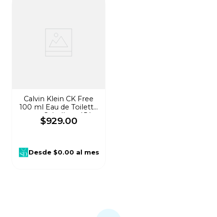
Calvin Klein CK Free
100 ml Eau de Toilette
para Caballero 454
$
929
.
00
Desde
$0.00
al mes