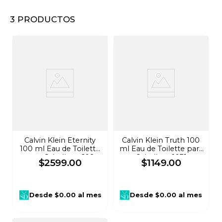
8
.
audifonos
3
PRODUCTOS
9
.
stars
10
.
refrigerador
Calvin Klein Eternity
Calvin Klein Truth 100
100 ml Eau de Toilette
ml Eau de Toilette para
para Caballero 608
Caballero 1031
$
2599
.
00
$
1149
.
00
Desde
$0.00
al mes
Desde
$0.00
al mes