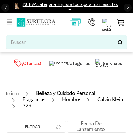
¡NUEVA categoría! Explora todo para tus mascotas
→
Buscar
TÉRMINOS MÁS BUSCADOS
¡Ofertas!
Categorías
Servicios
1
.
tenis mujer
2
.
tenis hombre
3
.
mochilas
Belleza y Cuidado Personal
4
.
iphone
Fragancias
Hombre
Calvin Klein
329
5
.
tenis
6
.
colchones
Fecha De
FILTRAR
7
.
bocinas
Lanzamiento