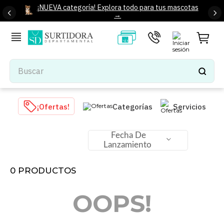
¡NUEVA categoría! Explora todo para tus mascotas
→
Buscar
TÉRMINOS MÁS BUSCADOS
¡Ofertas!
Categorías
Servicios
1
.
tenis mujer
2
.
tenis hombre
Fecha De
Lanzamiento
3
.
mochilas
4
.
iphone
0
PRODUCTOS
5
.
tenis
OOPS!
6
.
colchones
7
.
bocinas