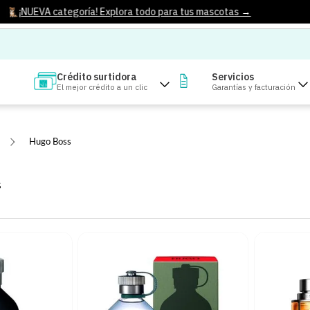
¡NUEVA categoría! Explora todo para tus mascotas →
Crédito surtidora
Servicios
El mejor crédito a un clic
Garantías y facturación
Hugo Boss
S