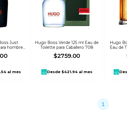
Boss Just
Hugo Boss Verde 125 ml Eau de
Hugo Bo
para hombre
Toilette para Caballero 708
Eau de T
00
$
2759
.
00
.54
al mes
Desde
$421.94
al mes
De
1