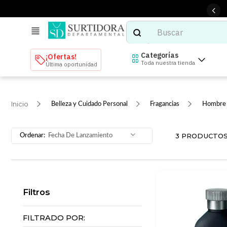
Buscar
TÉRMINOS MÁS BUSCADOS
Categorías
¡Ofertas!
Toda nuestra tienda
Última oportunidad
1
.
tenis mujer
2
.
tenis hombre
Belleza y Cuidado Personal
Fragancias
Hombre
3
.
mochilas
4
.
iphone
3
PRODUCTO
Fecha De Lanzamiento
5
.
tenis
6
.
colchones
7
.
bocinas
Filtros
8
.
audifonos
9
.
stars
FILTRADO POR: