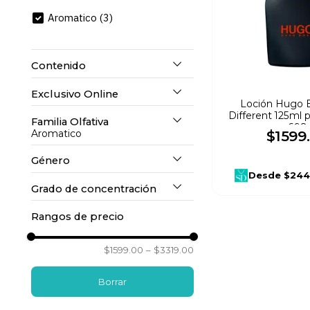
10
.
mochila
Aromatico
(
3
)
Contenido
Exclusivo Online
100 ml
(
1
)
Loción Hugo 
Different 125ml 
Familia Olfativa
No
(
3
)
698
Aromatico
$
1599
.
125 ml
(
2
)
Género
Aromatico
(
3
)
Desde
$244
Grado de concentración
Caballero
(
3
)
Rangos de precio
Eau de Toilette
(
3
)
$1599.00
–
$3319.00