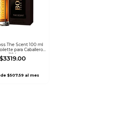
ss The Scent 100 ml
oilette para Caballero
384
$
3319
.
00
sde
$507.59
al mes