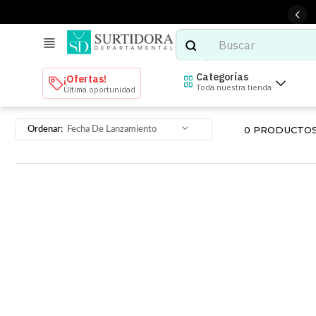
Buscar
TÉRMINOS MÁS BUSCADOS
Categorías
¡Ofertas!
Toda nuestra tienda
Última oportunidad
1
.
tenis mujer
2
.
tenis hombre
0
PRODUCTO
Fecha De Lanzamiento
3
.
mochilas
4
.
iphone
5
.
tenis
6
.
colchones
7
.
bocinas
8
.
stars
9
.
refrigerador