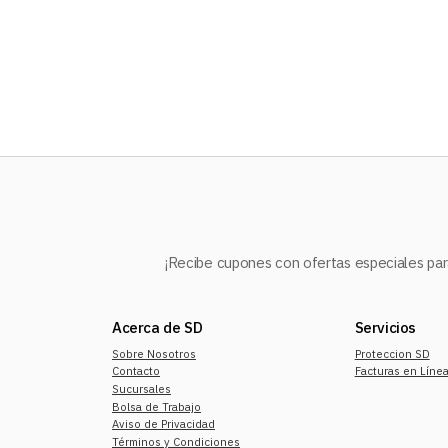
10
.
audifonos
¡Recibe cupones con ofertas especiales para
Acerca de SD
Servicios
Sobre Nosotros
Proteccion SD
Contacto
Facturas en Líne
Sucursales
Bolsa de Trabajo
Aviso de Privacidad
Términos y Condiciones