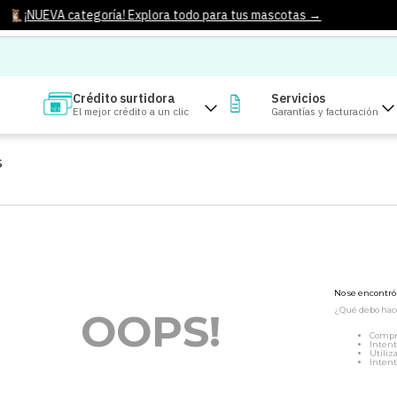
¡NUEVA categoría! Explora todo para tus mascotas →
Crédito surtidora
Servicios
El mejor crédito a un clic
Garantías y facturación
S
No se encontr
¿Qué debo hac
OOPS!
Compr
Intent
Utiliz
Intent