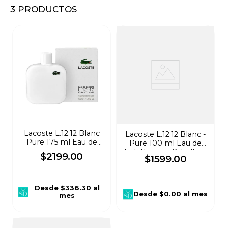
3
PRODUCTOS
8
.
audifonos
9
.
stars
10
.
refrigerador
Lacoste L.12.12 Blanc
Lacoste L.12.12 Blanc -
Pure 175 ml Eau de
Pure 100 ml Eau de
Toilette para Caballero
Toilette para Caballero
$
2199
.
00
$
1599
.
00
773
776
Desde
$336.30
al
Desde
$0.00
al mes
mes