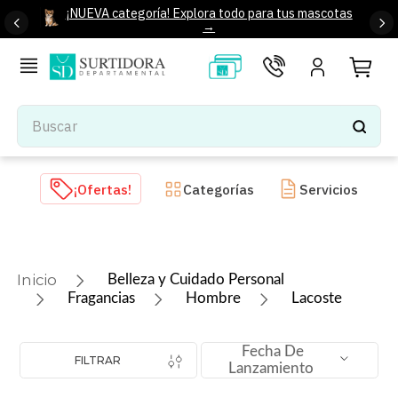
¡NUEVA categoría! Explora todo para tus mascotas
→
Buscar
TÉRMINOS MÁS BUSCADOS
¡Ofertas!
Categorías
Servicios
1
.
tenis mujer
2
.
tenis hombre
3
.
mochilas
Belleza y Cuidado Personal
4
.
iphone
Fragancias
Hombre
Lacoste
5
.
tenis
Fecha De
6
.
colchones
FILTRAR
Lanzamiento
7
.
bocinas