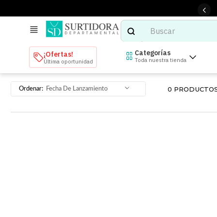
Buscar
TÉRMINOS MÁS BUSCADOS
Categorías
¡Ofertas!
Toda nuestra tienda
Última oportunidad
1
.
tenis mujer
2
.
tenis hombre
0
PRODUCTO
Fecha De Lanzamiento
3
.
mochilas
4
.
iphone
5
.
tenis
6
.
colchones
7
.
bocinas
8
.
audifonos
9
.
stars