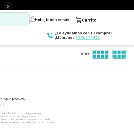
Hola, inicia sesión
Carrito
¿Te ayudamos con tu compra?
33 3614 1471
¡Llámanos!
Vista:
ó ningún producto
er?
ueba los términos ingresados
a utilizar una sola palabra
a términos genéricos en la búsqueda
a buscar sinónimos del término deseado