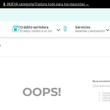
¡NUEVA categoría! Explora todo para tus mascotas →
Crédito surtidora
Servicios
El mejor crédito a un clic
Garantías y facturación
S
No se encontr
¿Qué debo hac
OOPS!
Compr
Intent
Utiliz
Intent