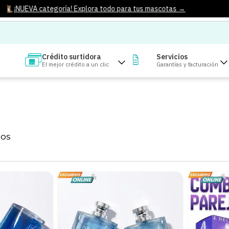
¡NUEVA categoría! Explora todo para tus mascotas →
Crédito surtidora
Servicios
El mejor crédito a un clic
Garantías y facturación
TOS