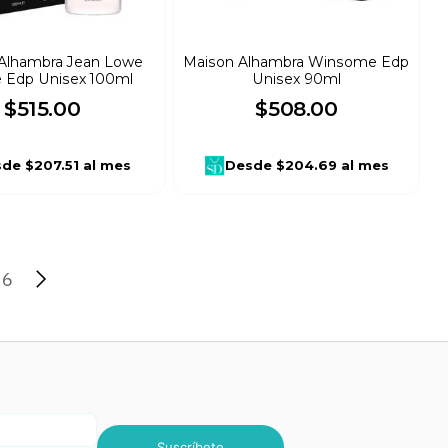
Alhambra Jean Lowe
Maison Alhambra Winsome Edp
e Edp Unisex 100ml
Unisex 90ml
$
515
.
00
$
508
.
00
sde
$207.51
al mes
Desde
$204.69
al mes
6
Suscríbete