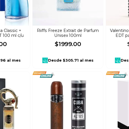
 Classic +
Riiffs Freeze Extrait de Parfum
Valentin
T 100 ml c/u
Unisex 100ml
EDT pa
00
$
1999
.
00
.96
al mes
Desde
$305.71
al mes
Des