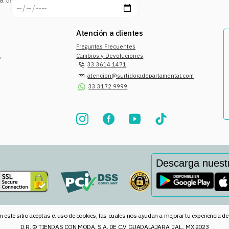
Atención a clientes
Preguntas Frecuentes
a
Cambios y Devoluciones
33 3614 1471
atencion@surtidoradepartamental.com
33 3172 9999
Descarga nuest
n este sitio aceptas el uso de cookies, las cuales nos ayudan a mejorar tu experiencia d
D.R. © TIENDAS CON MODA, S.A. DE C.V. GUADALAJARA, JAL., MX 2023