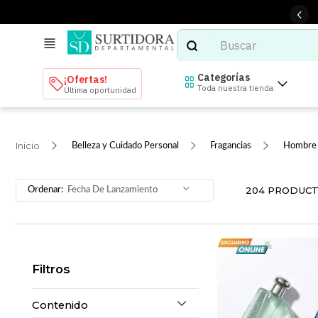
Buscar
TÉRMINOS MÁS BUSCADOS
Categorías
¡Ofertas!
Toda nuestra tienda
Última oportunidad
1
.
tenis mujer
2
.
tenis hombre
Belleza y Cuidado Personal
Fragancias
Hombre
3
.
mochilas
4
.
iphone
204
PRODUC
Fecha De Lanzamiento
5
.
tenis
6
.
colchones
7
.
bocinas
Filtros
8
.
audifonos
9
.
stars
Contenido