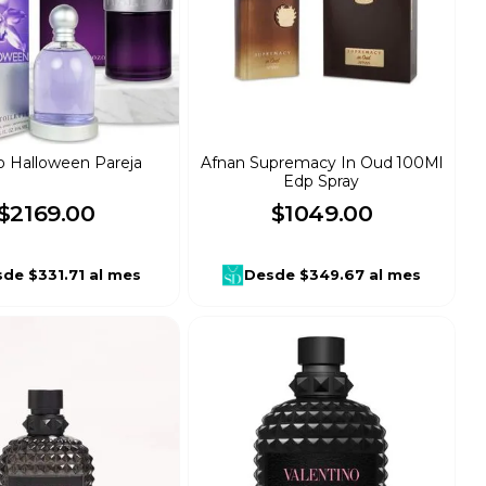
 Halloween Pareja
Afnan Supremacy In Oud 100Ml
Edp Spray
$
2169
.
00
$
1049
.
00
sde
$331.71
al mes
Desde
$349.67
al mes