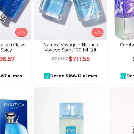
-
7 %
-
5 %
utica Clasic
Nautica Voyage + Nautica
Combo
 Spray
Voyage Sport 100 Ml Edt
96
.
57
$
711
.
55
$
749
.
00
.67
al mes
Desde
$168.12
al mes
De