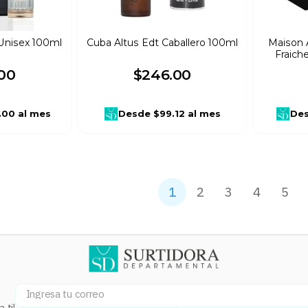
 Unisex 100ml
Cuba Altus Edt Caballero 100ml
Maison 
Fraich
00
$
246
.
00
.00
al mes
Desde
$99.12
al mes
De
1
2
3
4
5
 ti!