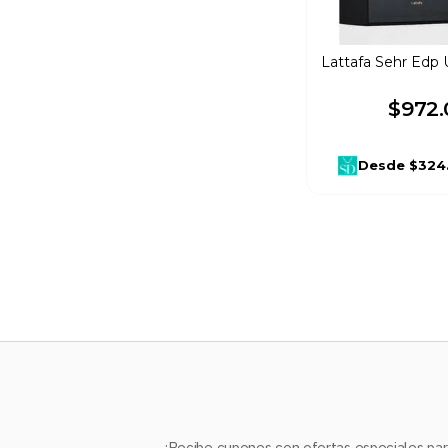
Lattafa Sehr Edp
$
972
.
Desde
$324
¡Recibe cupones con ofertas especiales para