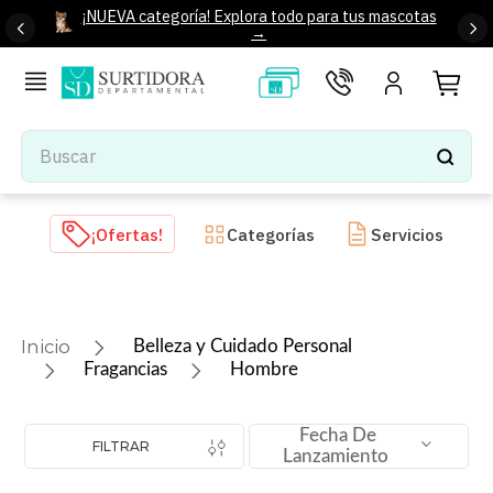
¡NUEVA categoría! Explora todo para tus mascotas
→
Buscar
TÉRMINOS MÁS BUSCADOS
¡Ofertas!
Categorías
Servicios
1
.
tenis mujer
2
.
tenis hombre
3
.
mochilas
Belleza y Cuidado Personal
4
.
iphone
Fragancias
Hombre
5
.
tenis
Fecha De
6
.
colchones
FILTRAR
Lanzamiento
7
.
bocinas