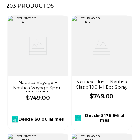
203
PRODUCTOS
8
.
audifonos
9
.
mochila
10
.
lavadoras
Nautica Blue + Nautica
Nautica Voyage +
Clasic 100 Ml Edt Spray
Nautica Voyage Sport
100 Ml Edt
$
749
.
00
$
749
.
00
Desde
$176.96
al
Desde
$0.00
al mes
mes