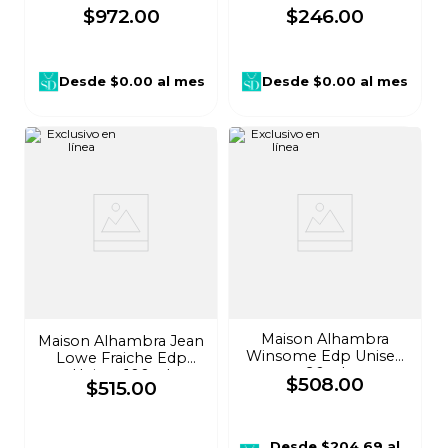
$
972
.
00
$
246
.
00
Desde
$0.00
al mes
Desde
$0.00
al mes
Maison Alhambra
Maison Alhambra Jean
Winsome Edp Unisex
Lowe Fraiche Edp
90ml
Unisex 100ml
$
508
.
00
$
515
.
00
Desde
$204.69
al