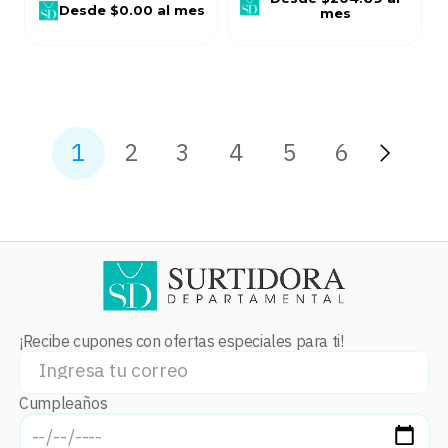
Desde
$0.00
al mes
mes
1
2
3
4
5
6
¡Recibe cupones con ofertas especiales para ti!
Cumpleaños