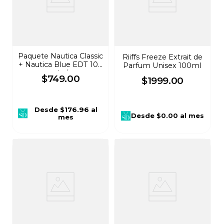
Paquete Nautica Classic
Riiffs Freeze Extrait de
+ Nautica Blue EDT 100
Parfum Unisex 100ml
ml c/u
$
749
.
00
$
1999
.
00
Desde
$176.96
al
Desde
$0.00
al mes
mes