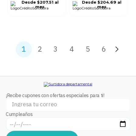
Desde
$207.51
al
Desde
$204.69
al
mes
mes
1
2
3
4
5
6
¡Recibe cupones con ofertas especiales para ti!
Cumpleaños