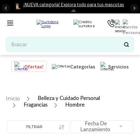
¡NUEVA categoría! Explora todo para tus mascotas
→
Buscar
TÉRMINOS MÁS BUSCADOS
¡Ofertas!
Categorías
Servicios
1
.
tenis mujer
2
.
tenis hombre
3
.
mochilas
Belleza y Cuidado Personal
4
.
iphone
Fragancias
Hombre
5
.
tenis
Fecha De
6
.
colchones
FILTRAR
Lanzamiento
7
.
bocinas