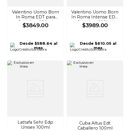
Valentino Uomo Born
Valentino Uomo Born
In Roma EDT para
In Roma Intense EDP
Caballero 100ml
Caballero 100 ml
$
3849
.
00
$
3989
.
00
Desde
$588.64
al
Desde
$610.05
al
mes
mes
Lattafa Sehr Edp
Cuba Altus Edt
Unisex 100ml
Caballero 100ml