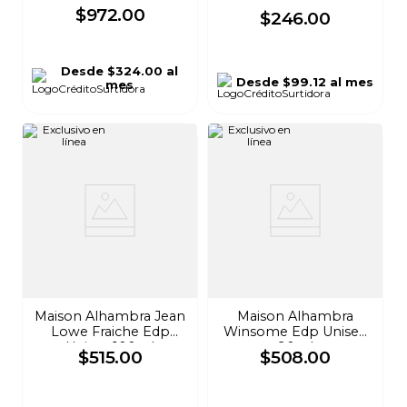
$
972
.
00
$
246
.
00
Desde
$324.00
al
Desde
$99.12
al mes
mes
Maison Alhambra Jean
Maison Alhambra
Lowe Fraiche Edp
Winsome Edp Unisex
Unisex 100ml
90ml
$
515
.
00
$
508
.
00