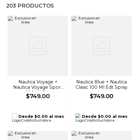
203
PRODUCTOS
8
.
audifonos
9
.
mochila
10
.
lavadoras
Nautica Voyage +
Nautica Blue + Nautica
Nautica Voyage Sport
Clasic 100 Ml Edt Spray
100 Ml Edt
$
749
.
00
$
749
.
00
Desde
$0.00
al mes
Desde
$0.00
al mes