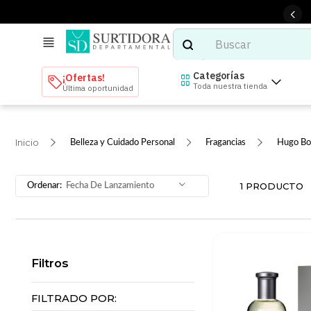
Buscar
TÉRMINOS MÁS BUSCADOS
Categorías
¡Ofertas!
Toda nuestra tienda
Última oportunidad
1
.
tenis mujer
2
.
tenis hombre
Belleza y Cuidado Personal
Fragancias
Hugo Bo
3
.
mochilas
4
.
iphone
1
PRODUCTO
Fecha De Lanzamiento
5
.
tenis
6
.
colchones
7
.
bocinas
Filtros
8
.
audifonos
9
.
stars
FILTRADO POR: