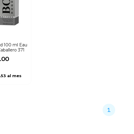
d 100 ml Eau
Caballero 371
.
00
.53
al mes
1