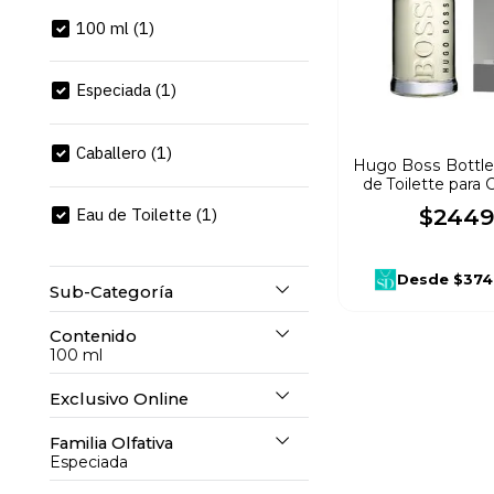
10
.
refrigerador
100 ml
(
1
)
Especiada
(
1
)
Caballero
(
1
)
Hugo Boss Bottle
de Toilette para 
$
2449
Eau de Toilette
(
1
)
Desde
$374
Sub-Categoría
Contenido
Hombre
(
1
)
100 ml
Exclusivo Online
100 ml
(
1
)
Familia Olfativa
No
(
1
)
Especiada