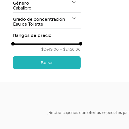
Género
Especiada
(
1
)
Caballero
Grado de concentración
Caballero
(
1
)
Eau de Toilette
Rangos de precio
Eau de Toilette
(
1
)
$2449.00
–
$2450.00
¡Recibe cupones con ofertas especiales para