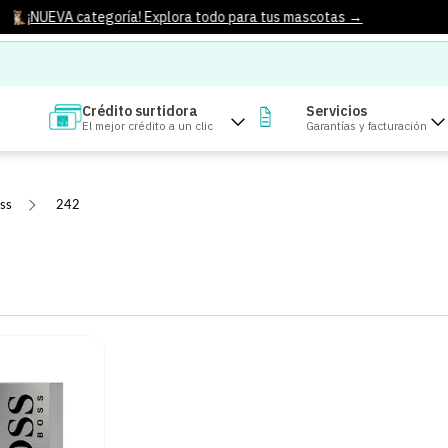
¡NUEVA categoría! Explora todo para tus mascotas →
Crédito surtidora
Servicios
El mejor crédito a un clic
Garantías y facturación
ss
242