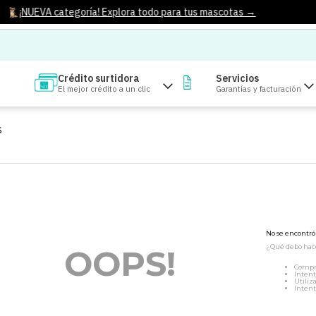
¡NUEVA categoría! Explora todo para tus mascotas →
Crédito surtidora
Servicios
El mejor crédito a un clic
Garantías y facturación
S
No se encontr
¿Qué debo hac
OOPS!
Compr
Intent
Utiliz
Intent