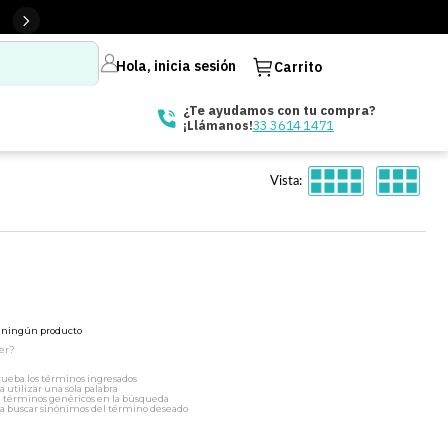
Hola, inicia sesión
Carrito
¿Te ayudamos con tu compra?
33 3614 1471
¡Llámanos!
Vista:
ó ningún producto
er?
ueba los términos ingresados
a utilizar una sola palabra
a términos genéricos en la búsqueda
a buscar sinónimos del término deseado