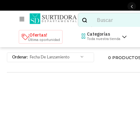
Buscar
TÉRMINOS MÁS BUSCADOS
Categorías
¡Ofertas!
Toda nuestra tienda
Última oportunidad
1
.
tenis mujer
2
.
tenis hombre
0
PRODUCTO
Fecha De Lanzamiento
3
.
mochilas
4
.
iphone
5
.
tenis
6
.
colchones
7
.
bocinas
8
.
audifonos
9
.
stars