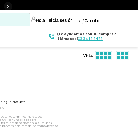
Hola, inicia sesión
Carrito
¿Te ayudamos con tu compra?
33 3614 1471
¡Llámanos!
Vista:
ó ningún producto
er?
ueba los términos ingresados
a utilizar una sola palabra
a términos genéricos en la búsqueda
a buscar sinónimos del término deseado