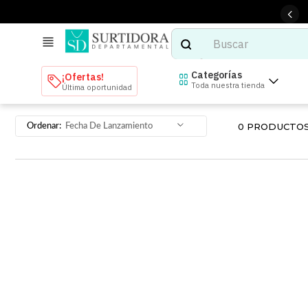
Buscar
TÉRMINOS MÁS BUSCADOS
Categorías
¡Ofertas!
Toda nuestra tienda
Última oportunidad
1
.
tenis mujer
2
.
tenis hombre
0
PRODUCTO
Fecha De Lanzamiento
3
.
mochilas
4
.
iphone
5
.
tenis
6
.
colchones
7
.
bocinas
8
.
audifonos
9
.
stars