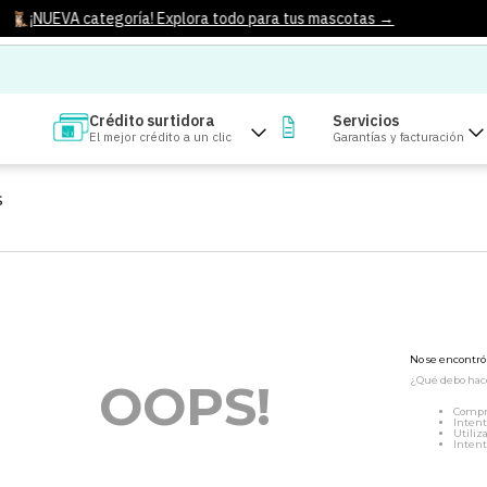
¡NUEVA categoría! Explora todo para tus mascotas →
Crédito surtidora
Servicios
El mejor crédito a un clic
Garantías y facturación
S
No se encontr
¿Qué debo hac
OOPS!
Compr
Intent
Utiliz
Intent