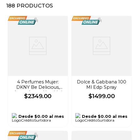
188
PRODUCTOS
8
.
audifonos
9
.
mochila
10
.
lavadoras
4 Perfumes Mujer:
Dolce & Gabbana 100
DKNY Be Delicious,
Ml Edp Spray
Amor Amor, Yara Moi
$
2349
.
00
$
1499
.
00
100ml + Body Mist
Platinum Rush 236ml
Desde
$0.00
al mes
Desde
$0.00
al mes