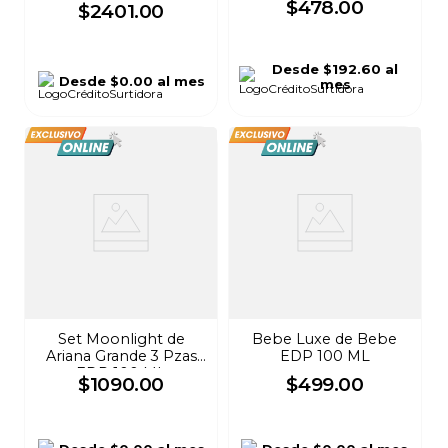
$
478
.
00
$
2401
.
00
Desde
$192.60
al
Desde
$0.00
al mes
mes
Set Moonlight de
Bebe Luxe de Bebe
Ariana Grande 3 Pzas
EDP 100 ML
EDP 100 ML
$
1090
.
00
$
499
.
00