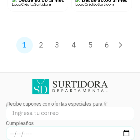
Desde
$0.00
al mes
Desde
$0.00
al mes
1
2
3
4
5
6
¡Recibe cupones con ofertas especiales para ti!
Cumpleaños