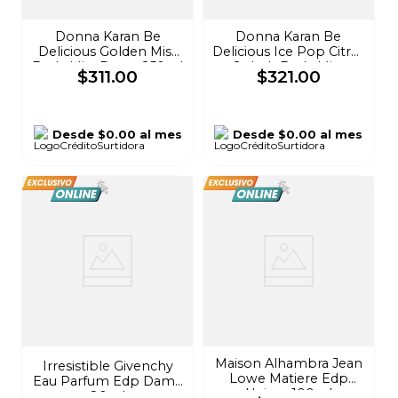
Donna Karan Be
Donna Karan Be
Delicious Golden Mist
Delicious Ice Pop Citrus
Body Mist Dama 250ml
Splash Body Mist
$
311
.
00
$
321
.
00
Dama 250ml
Desde
$0.00
al mes
Desde
$0.00
al mes
Maison Alhambra Jean
Irresistible Givenchy
Lowe Matiere Edp
Eau Parfum Edp Dama
Unisex 100ml
80ml