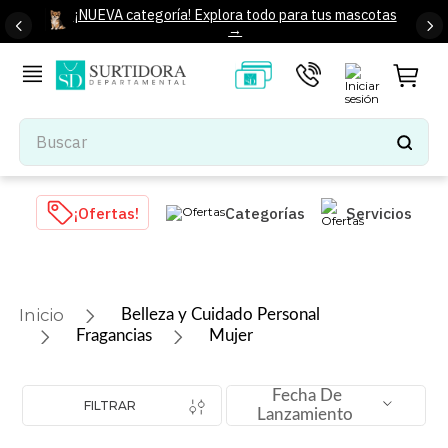
¡NUEVA categoría! Explora todo para tus mascotas
→
Buscar
TÉRMINOS MÁS BUSCADOS
¡Ofertas!
Categorías
Servicios
1
.
tenis mujer
2
.
tenis hombre
3
.
mochilas
Belleza y Cuidado Personal
4
.
iphone
Fragancias
Mujer
5
.
tenis
Fecha De
6
.
colchones
FILTRAR
Lanzamiento
7
.
bocinas