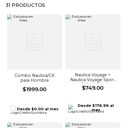
31
PRODUCTOS
8
.
audifonos
9
.
mochila
10
.
lavadoras
Nautica Voyage +
Combo Nautica/CK
Nautica Voyage Sport
para Hombre
100 Ml Edt
$
749
.
00
$
1999
.
00
Desde
$176.96
al
Desde
$0.00
al mes
mes