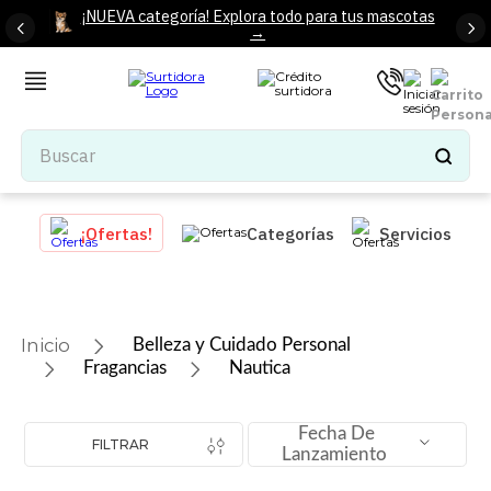
¡NUEVA categoría! Explora todo para tus mascotas
→
Buscar
TÉRMINOS MÁS BUSCADOS
¡Ofertas!
Categorías
Servicios
1
.
tenis mujer
2
.
tenis hombre
3
.
mochilas
Belleza y Cuidado Personal
4
.
iphone
Fragancias
Nautica
5
.
tenis
Fecha De
6
.
colchones
FILTRAR
Lanzamiento
7
.
bocinas