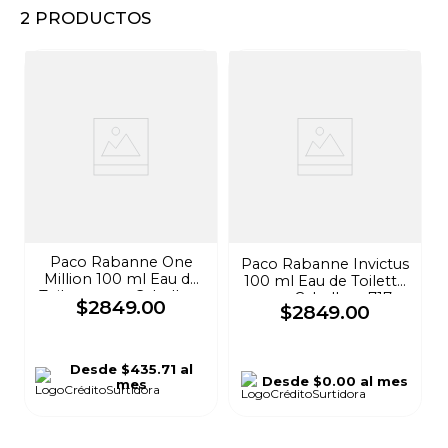
2
PRODUCTOS
8
.
stars
9
.
refrigerador
10
.
audifonos
Paco Rabanne One
Paco Rabanne Invictus
Million 100 ml Eau de
100 ml Eau de Toilette
Toilette para Caballero
para Caballero 717
$
2849
.
00
$
2849
.
00
857
Desde
$435.71
al
Desde
$0.00
al mes
mes