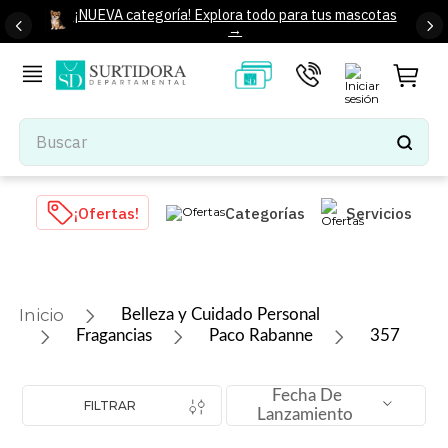
¡NUEVA categoría! Explora todo para tus mascotas
→
Buscar
TÉRMINOS MÁS BUSCADOS
¡Ofertas!
Categorías
Servicios
1
.
tenis mujer
2
.
tenis hombre
3
.
mochilas
Belleza y Cuidado Personal
4
.
iphone
Fragancias
Paco Rabanne
357
5
.
tenis
Fecha De
6
.
colchones
FILTRAR
Lanzamiento
7
.
bocinas