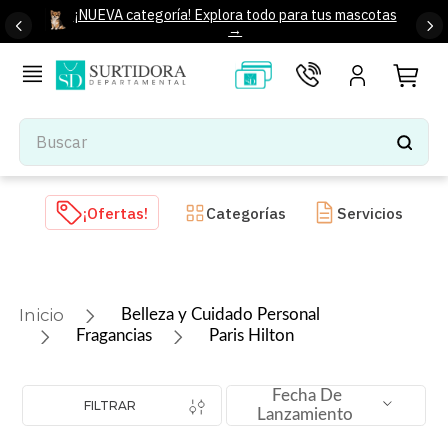
¡NUEVA categoría! Explora todo para tus mascotas
→
Buscar
TÉRMINOS MÁS BUSCADOS
¡Ofertas!
Categorías
Servicios
1
.
tenis mujer
2
.
tenis hombre
3
.
mochilas
Belleza y Cuidado Personal
4
.
iphone
Fragancias
Paris Hilton
5
.
tenis
Fecha De
6
.
colchones
FILTRAR
Lanzamiento
7
.
bocinas