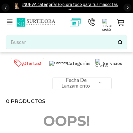
¡NUEVA categoría! Explora todo para tus mascotas
→
Buscar
TÉRMINOS MÁS BUSCADOS
¡Ofertas!
Categorías
Servicios
1
.
tenis mujer
2
.
tenis hombre
Fecha De
Lanzamiento
3
.
mochilas
4
.
iphone
0
PRODUCTOS
5
.
tenis
OOPS!
6
.
colchones
7
.
bocinas