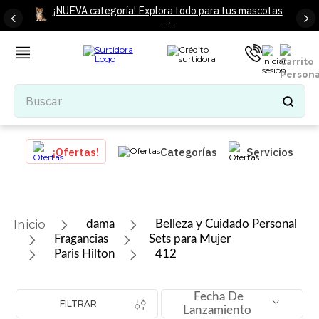
¡NUEVA categoría! Explora todo para tus mascotas
→
Buscar
TÉRMINOS MÁS BUSCADOS
¡Ofertas!
Categorías
Servicios
1
.
tenis mujer
2
.
tenis hombre
3
.
mochilas
dama
Belleza y Cuidado Personal
4
.
iphone
Fragancias
Sets para Mujer
Paris Hilton
412
5
.
tenis
6
.
colchones
Fecha De
FILTRAR
7
.
bocinas
Lanzamiento