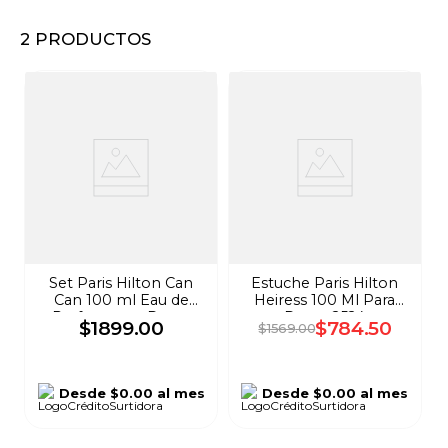
8
.
audifonos
2
PRODUCTOS
9
.
stars
10
.
mochila
Set Paris Hilton Can
Estuche Paris Hilton
Can 100 ml Eau de
Heiress 100 Ml Para
Parfum para Dama
Dama 2524
$
1899
.
00
$
784
.
50
$
1569
.
00
2419
Desde
$0.00
al mes
Desde
$0.00
al mes