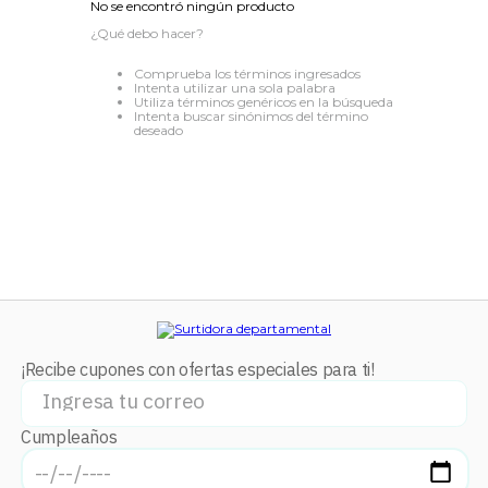
No se encontró ningún producto
8
.
audifonos
¿Qué debo hacer?
9
.
mochila
Comprueba los términos ingresados
Intenta utilizar una sola palabra
10
.
lavadoras
Utiliza términos genéricos en la búsqueda
Intenta buscar sinónimos del término
deseado
¡Recibe cupones con ofertas especiales para ti!
Cumpleaños