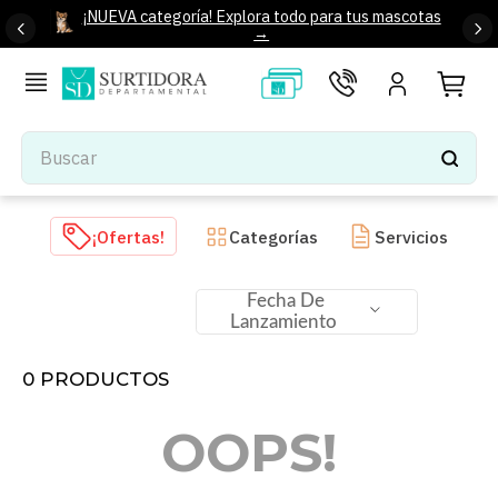
¡NUEVA categoría! Explora todo para tus mascotas
→
Buscar
TÉRMINOS MÁS BUSCADOS
¡Ofertas!
Categorías
Servicios
1
.
tenis mujer
2
.
tenis hombre
Fecha De
Lanzamiento
3
.
mochilas
4
.
iphone
0
PRODUCTOS
5
.
tenis
OOPS!
6
.
colchones
7
.
bocinas