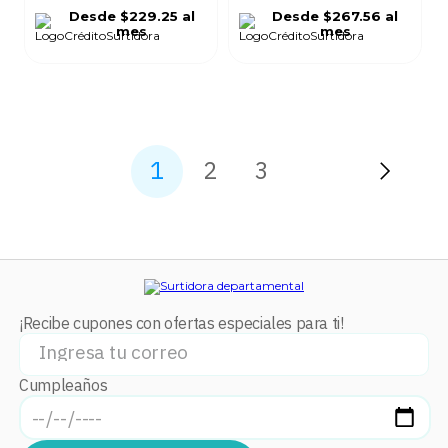
Desde
$229.25
al
Desde
$267.56
al
mes
mes
1
2
3
¡Recibe cupones con ofertas especiales para ti!
Cumpleaños