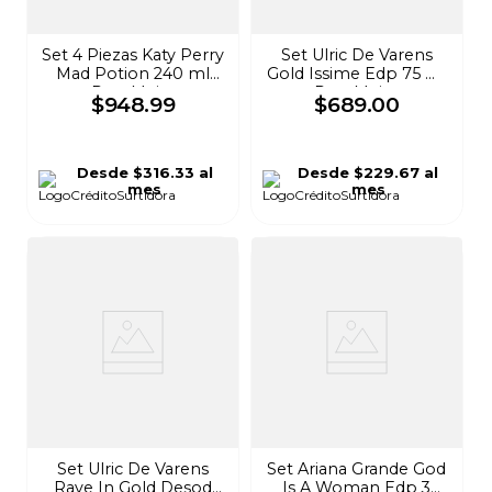
Set 4 Piezas Katy Perry
Set Ulric De Varens
Mad Potion 240 ml
Gold Issime Edp 75 ml
Para Mujer
Para Mujer
$
948
.
99
$
689
.
00
Desde
$316.33
al
Desde
$229.67
al
mes
mes
Set Ulric De Varens
Set Ariana Grande God
Rave In Gold Desod
Is A Woman Edp 3