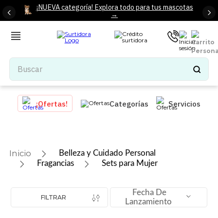
¡NUEVA categoría! Explora todo para tus mascotas
→
Buscar
TÉRMINOS MÁS BUSCADOS
¡Ofertas!
Categorías
Servicios
1
.
tenis mujer
2
.
tenis hombre
3
.
mochilas
Belleza y Cuidado Personal
4
.
iphone
Fragancias
Sets para Mujer
5
.
tenis
Fecha De
6
.
colchones
FILTRAR
Lanzamiento
7
.
bocinas