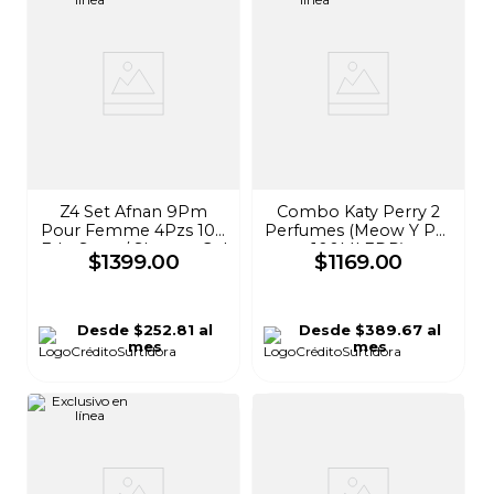
Z4 Set Afnan 9Pm
Combo Katy Perry 2
Pour Femme 4Pzs 100
Perfumes (Meow Y Pur
Edp Spray/ Shower Gel
100Ml EDP)
$
1399
.
00
$
1169
.
00
100/ Body Mist 150
Spray/ Body Lotion 100
Desde
$252.81
al
Desde
$389.67
al
mes
mes