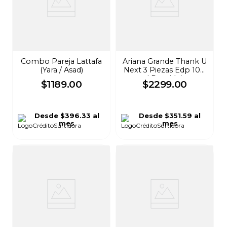
Combo Pareja Lattafa
Ariana Grande Thank U
(Yara / Asad)
Next 3 Piezas Edp 100
ml Para Mujer
$
1189
.
00
$
2299
.
00
Desde
$396.33
al
Desde
$351.59
al
mes
mes