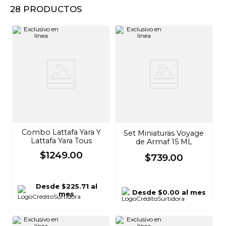
28
PRODUCTOS
8
.
audifonos
9
.
mochila
10
.
lavadoras
Combo Lattafa Yara Y
Set Miniaturas Voyage
Lattafa Yara Tous
de Armaf 15 ML
$
1249
.
00
$
739
.
00
Desde
$225.71
al
Desde
$0.00
al mes
mes