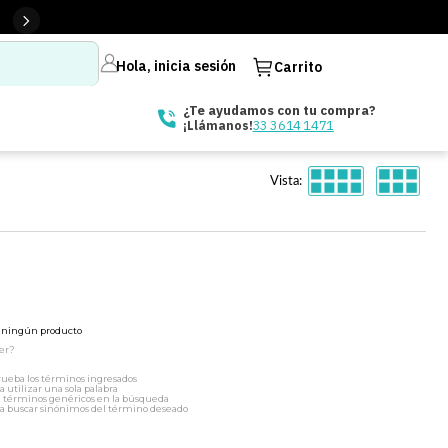
Hola, inicia sesión
Carrito
¿Te ayudamos con tu compra?
33 3614 1471
¡Llámanos!
Vista:
ó ningún producto
er?
ueba los términos ingresados
a utilizar una sola palabra
a términos genéricos en la búsqueda
a buscar sinónimos del término deseado