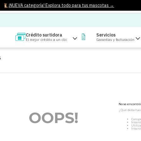
¡NUEVA categoría! Explora todo para tus mascotas →
Crédito surtidora
Servicios
El mejor crédito a un clic
Garantías y facturación
S
No se encontr
¿Qué debo hac
OOPS!
Compr
Intent
Utiliz
Intent