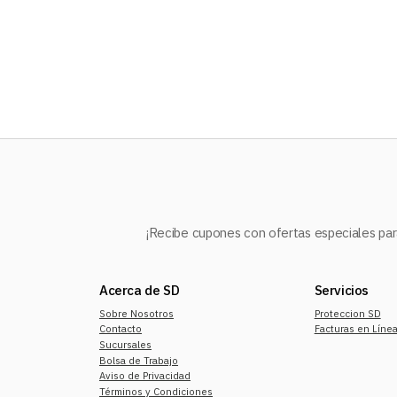
10
.
refrigerador
¡Recibe cupones con ofertas especiales para
Acerca de SD
Servicios
Sobre Nosotros
Proteccion SD
Contacto
Facturas en Líne
Sucursales
Bolsa de Trabajo
Aviso de Privacidad
Términos y Condiciones