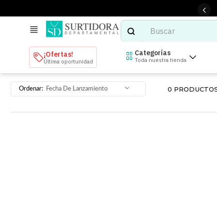
Buscar
TÉRMINOS MÁS BUSCADOS
Categorías
¡Ofertas!
Toda nuestra tienda
Última oportunidad
1
.
tenis mujer
2
.
tenis hombre
0
PRODUCTO
Fecha De Lanzamiento
3
.
mochilas
4
.
iphone
5
.
tenis
6
.
colchones
7
.
bocinas
8
.
audifonos
9
.
stars