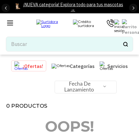
¡NUEVA categoría! Explora todo para tus mascotas
→
Buscar
TÉRMINOS MÁS BUSCADOS
¡Ofertas!
Categorías
Servicios
1
.
tenis mujer
2
.
tenis hombre
Fecha De
Lanzamiento
3
.
mochilas
4
.
iphone
0
PRODUCTOS
5
.
tenis
OOPS!
6
.
colchones
7
.
bocinas