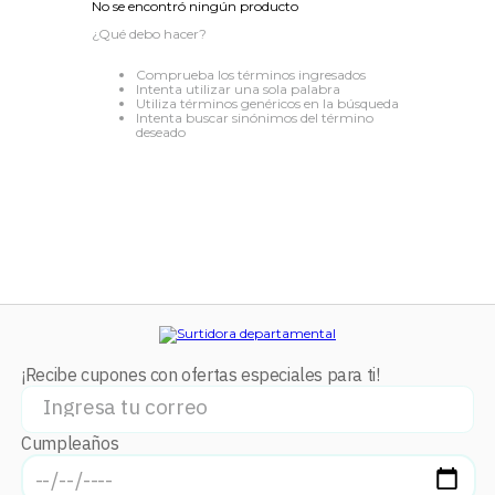
No se encontró ningún producto
8
.
audifonos
¿Qué debo hacer?
9
.
mochila
Comprueba los términos ingresados
Intenta utilizar una sola palabra
10
.
lavadoras
Utiliza términos genéricos en la búsqueda
Intenta buscar sinónimos del término
deseado
¡Recibe cupones con ofertas especiales para ti!
Cumpleaños