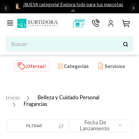
¡NUEVA categoría! Explora todo para tus mascotas
→
Buscar
TÉRMINOS MÁS BUSCADOS
¡Ofertas!
Categorías
Servicios
1
.
tenis mujer
2
.
tenis hombre
3
.
mochilas
Belleza y Cuidado Personal
4
.
iphone
Fragancias
5
.
tenis
Fecha De
6
.
colchones
FILTRAR
Lanzamiento
7
.
bocinas