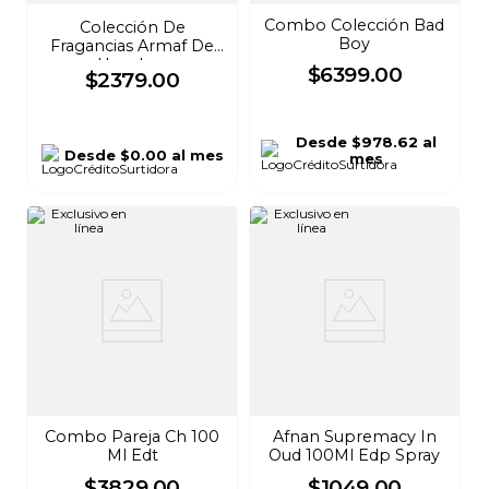
Combo Colección Bad
Colección De
Boy
Fragancias Armaf De
Hombre
$
6399
.
00
$
2379
.
00
Desde
$978.62
al
Desde
$0.00
al mes
mes
Combo Pareja Ch 100
Afnan Supremacy In
Ml Edt
Oud 100Ml Edp Spray
$
3829
.
00
$
1049
.
00