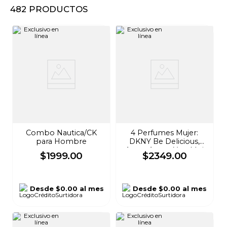
482
PRODUCTOS
8
.
audifonos
9
.
mochila
10
.
lavadoras
Combo Nautica/CK
4 Perfumes Mujer:
para Hombre
DKNY Be Delicious,
Amor Amor, Yara Moi
$
1999
.
00
$
2349
.
00
100ml + Body Mist
Platinum Rush 236ml
Desde
$0.00
al mes
Desde
$0.00
al mes