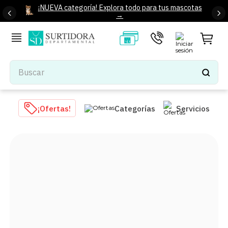
¡NUEVA categoría! Explora todo para tus mascotas
→
Buscar
TÉRMINOS MÁS BUSCADOS
¡Ofertas!
Categorías
Servicios
1
.
tenis mujer
2
.
tenis hombre
3
.
mochilas
4
.
iphone
5
.
tenis
6
.
colchones
7
.
bocinas