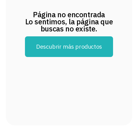
8
.
audifonos
Página no encontrada
9
.
stars
Lo sentimos, la página que
buscas no existe.
10
.
mochila
Descubrir más productos