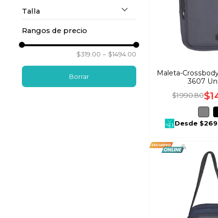
10
.
mochila
Talla
Ytpc
(
1
)
Unital
(
2
Rangos de precio
la
)
Jeep
(
1
)
$319.00
–
$1494.00
Vek
(
5
)
Maleta-Crossbod
3607 Un
$
1
$
1990
.
80
Desde
$269