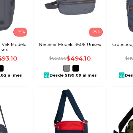
-
25 %
-
25 %
y Vek Modelo
Neceser Modelo 3606 Unisex
Croosbod
isex
493
.
10
$
494
.
10
$
658
.
80
$
11
.82
al mes
Desde
$199.09
al mes
De