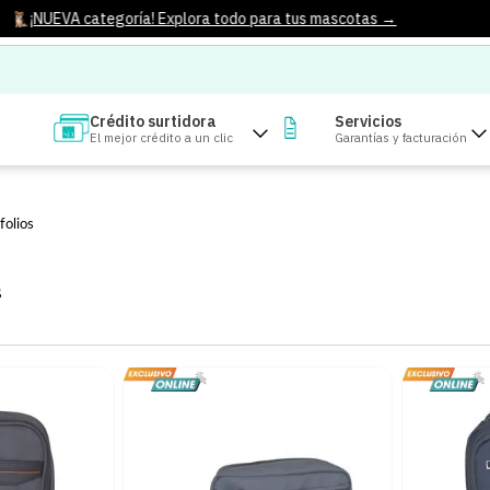
¡NUEVA categoría! Explora todo para tus mascotas →
Crédito surtidora
Servicios
El mejor crédito a un clic
Garantías y facturación
folios
S