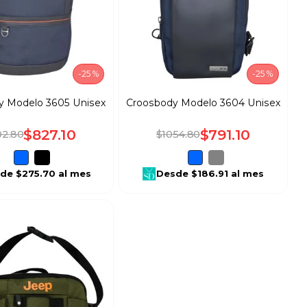
-
25 %
-
25 %
y Modelo 3605 Unisex
Croosbody Modelo 3604 Unisex
$
827
.
10
$
791
.
10
02
.
80
$
1054
.
80
sde
$275.70
al mes
Desde
$186.91
al mes