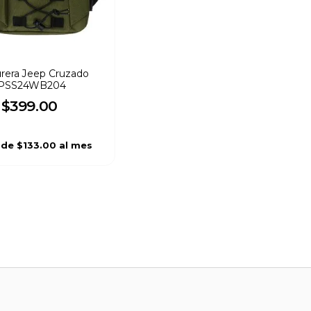
rera Jeep Cruzado
PSS24WB204
$
399
.
00
sde
$133.00
al mes