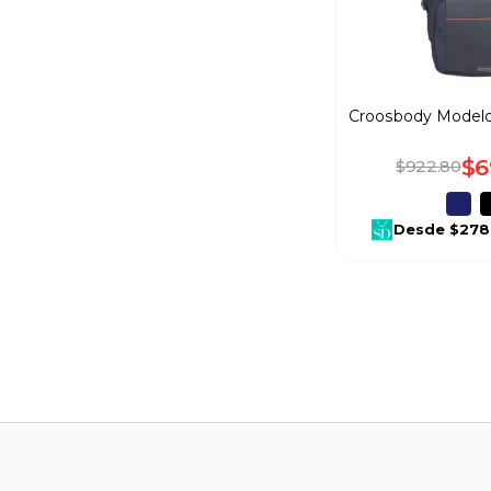
Croosbody Modelo
$
6
$
922
.
80
Desde
$278