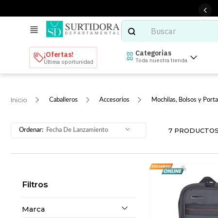
Buscar
TÉRMINOS MÁS BUSCADOS
Categorías
¡Ofertas!
Toda nuestra tienda
Última oportunidad
1
.
tenis mujer
2
.
tenis hombre
Caballeros
Accesorios
Mochilas, Bolsos y Porta
3
.
mochilas
4
.
iphone
7
PRODUCTO
Fecha De Lanzamiento
5
.
tenis
6
.
colchones
7
.
bocinas
Filtros
8
.
audifonos
9
.
stars
Marca