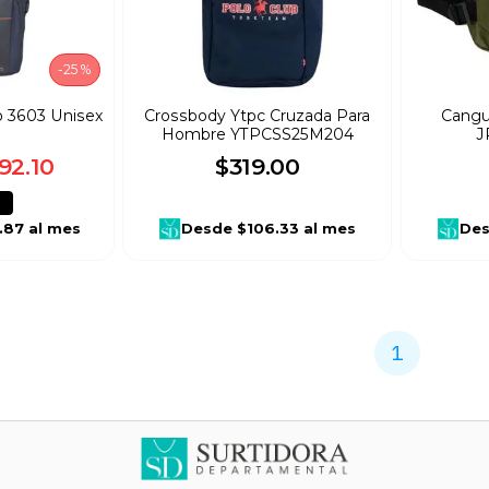
-
25 %
 3603 Unisex
Crossbody Ytpc Cruzada Para
Cangu
Hombre YTPCSS25M204
J
92
.
10
$
319
.
00
.87
al mes
Desde
$106.33
al mes
De
1