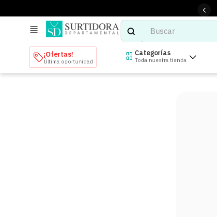
Buscar
TÉRMINOS MÁS BUSCADOS
Categorías
¡Ofertas!
Toda nuestra tienda
Última oportunidad
1
.
tenis mujer
2
.
tenis hombre
3
.
mochilas
4
.
iphone
5
.
tenis
6
.
colchones
7
.
bocinas
8
.
audifonos
9
.
stars