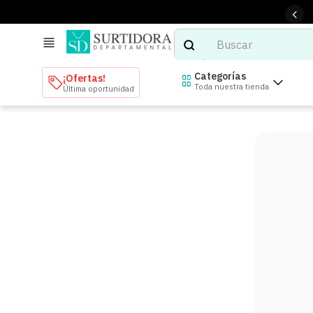
Buscar
TÉRMINOS MÁS BUSCADOS
Categorías
¡Ofertas!
Toda nuestra tienda
Última oportunidad
1
.
tenis mujer
2
.
tenis hombre
3
.
mochilas
4
.
iphone
5
.
tenis
6
.
colchones
7
.
bocinas
8
.
stars
9
.
refrigerador